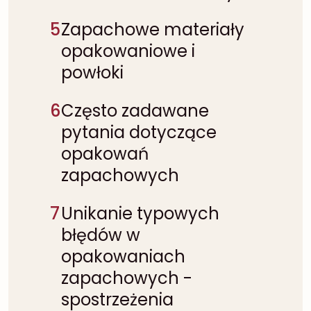
5
Zapachowe materiały
opakowaniowe i
powłoki
6
Często zadawane
pytania dotyczące
opakowań
zapachowych
7
Unikanie typowych
błędów w
opakowaniach
zapachowych -
spostrzeżenia