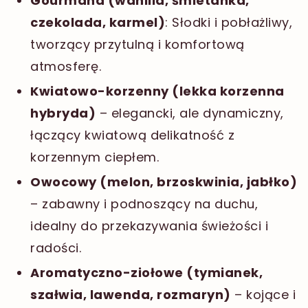
Gourmand (wanilia, śmietanka,
czekolada, karmel)
: Słodki i pobłażliwy,
tworzący przytulną i komfortową
atmosferę.
Kwiatowo-korzenny (lekka korzenna
hybryda)
– elegancki, ale dynamiczny,
łączący kwiatową delikatność z
korzennym ciepłem.
Owocowy (melon, brzoskwinia, jabłko)
– zabawny i podnoszący na duchu,
idealny do przekazywania świeżości i
radości.
Aromatyczno-ziołowe (tymianek,
szałwia, lawenda, rozmaryn)
– kojące i