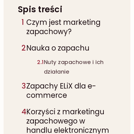
Spis treści
1
Czym jest marketing
zapachowy?
2
Nauka o zapachu
2.1
Nuty zapachowe i ich
działanie
3
Zapachy ELiX dla e-
commerce
4
Korzyści z marketingu
zapachowego w
handlu elektronicznym