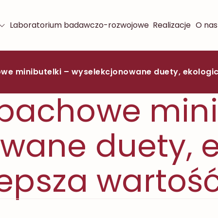
Laboratorium badawczo-rozwojowe
Realizacje
O nas
e minibutelki – wyselekcjonowane duety, ekologic
pachowe minib
wane duety, 
lepsza wartoś