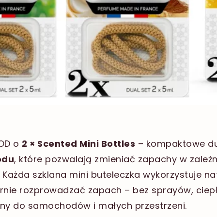
OOD o
2 × Scented Mini Bottles
– kompaktowe d
odu
, które pozwalają zmieniać zapachy w zależno
 Każda szklana mini buteleczka wykorzystuje n
nie rozprowadzać zapach – bez sprayów, ciepła 
lny do samochodów i małych przestrzeni.