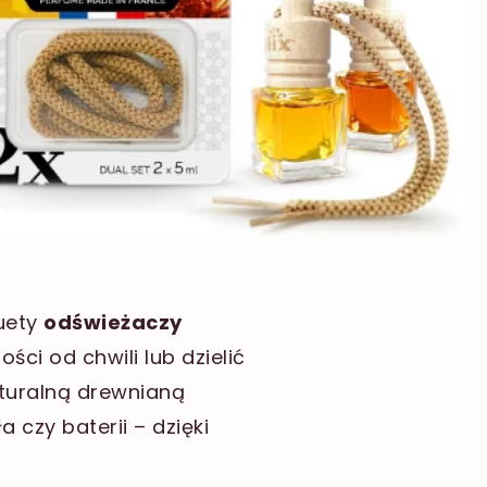
uety
odświeżaczy
ści od chwili lub dzielić
aturalną drewnianą
czy baterii – dzięki