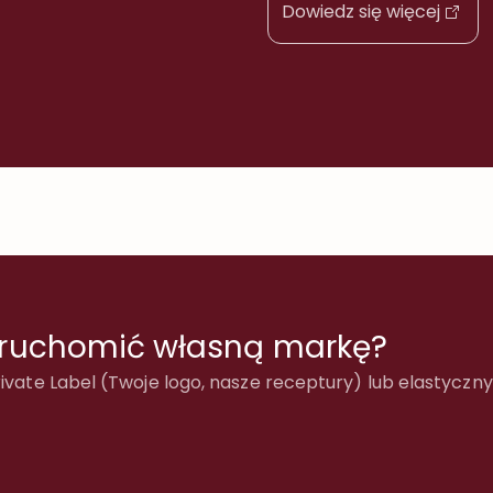
która umożliwia producentom i dystrybutorom
Dowiedz się więcej
produktów chemicznych tłumaczenie, walidację i
drukowanie etykiet zgodnych z CLP na wszystkich
rynkach UE. Co […]
uruchomić własną markę?
ivate Label (Twoje logo, nasze receptury) lub elastyczny