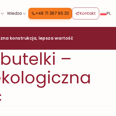
PL
Wiedza
+48 71 387 85 33
Kontakt
zna konstrukcja, lepsza wartość
utelki –
ekologiczna
ć