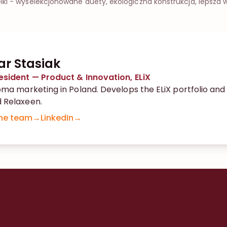
 - wyselekcjonowane duety, ekologiczna konstrukcja, lepsza 
r Stasiak
esident — Product & Innovation, ELiX
oma marketing in Poland. Develops the ELiX portfolio and
 Relaxeen.
he team
→
LinkedIn
→