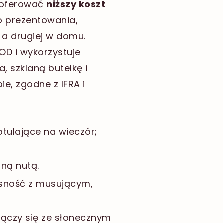
y oferować
niższy koszt
o prezentowania,
 a drugiej w domu.
OD i wykorzystuje
, szklaną butelkę i
e, zgodne z IFRA i
otulające na wieczór;
ną nutą.
asność z musującym,
ączy się ze słonecznym