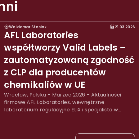
nni
Waldemar Stasiak
21.03.2026
AFL Laboratories
współtworzy Valid Labels –
zautomatyzowaną zgodność
z CLP dla producentów
chemikaliów w UE
Wrocław, Polska – Marzec 2026 – Aktualności
firmowe AFL Laboratories, wewnętrzne
laboratorium regulacyjne ELiX i specjalista w
zakresie bezpieczeństwa produktów chemicznych
w UE oraz zgodności z CLP, wspólnie opracowało
Valid Labels – zautomatyzowaną platformę SaaS,