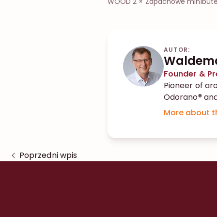
WOOD 2 × Zapachowe minibutelki
AUTOR:
Waldema
Founder & Pr
Pioneer of ar
Odorano® and
More about t
Poprzedni wpis