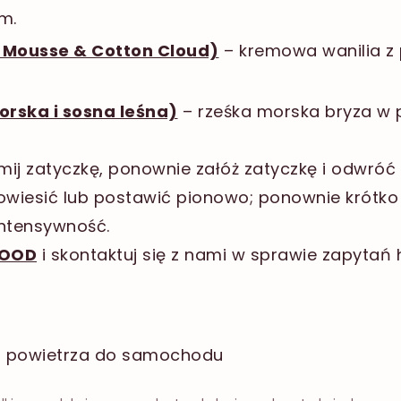
m.
a Mousse & Cotton Cloud)
– kremowa wanilia z 
orska i sosna leśna)
– rześka morska bryza w 
mij zatyczkę, ponownie załóż zatyczkę i odwróć
wiesić lub postawić pionowo; ponownie krótko 
intensywność.
OOD
i skontaktuj się z nami w sprawie zapytań 