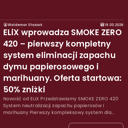
Waldemar Stasiak
19.03.2026
ELiX wprowadza SMOKE ZERO
420 – pierwszy kompletny
system eliminacji zapachu
dymu papierosowego i
marihuany. Oferta startowa:
50% zniżki
Nowość od ELiX Przedstawiamy SMOKE ZERO 420
System neutralizacji zapachu papierosów i
marihuany Pierwszy kompleksowy system dla
handlu detalicznego, który trwale eliminuje
zapachy dymu tytoniowego i konopnego — a nie