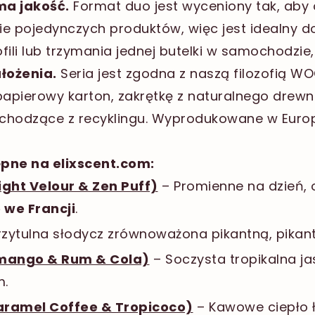
ma jakość.
Format duo jest wyceniony tak, ab
e pojedynczych produktów, więc jest idealny d
li lub trzymania jednej butelki w samochodzie,
łożenia.
Seria jest zgodna z naszą filozofią WO
papierowy karton, zakrętkę z naturalnego drewna
chodzące z recyklingu. Wyprodukowane w Europi
ępne na elixscent.com:
ght Velour & Zen Puff)
– Promienne na dzień, 
we Francji
.
rzytulna słodycz zrównoważona pikantną, pikant
mango & Rum & Cola)
– Soczysta tropikalna j
m.
Caramel Coffee & Tropicoco)
– Kawowe ciepło ł