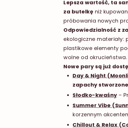
Lepsza wartość, ta sa
za butelkę
niż kupowani
próbowania nowych profi
Odpowiedzialność z za
ekologiczne materiały: 
plastikowe elementy po
wolne od okrucieństwa.
Nowe pary są już dost
Day & Night (Moonli
zapachy stworzone 
Słodko-kwaśny
– P
Summer Vibe (Sun
korzennym akcente
Chillout & Relax (