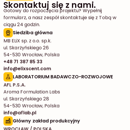
Skontaktuj się z nami.
Gotowy do rozpoczęcia projektu? Wypełnij
formularz, a nasz zespół skontaktuje się z Tobą w
ciągu 24 godzin.
Siedziba główna
MB ELiX sp. z o.o. sp.k.
ul. Skarżyńskiego 26
54-530 Wrocław, Polska
+48 71 387 85 33
info@elixscent.com
LABORATORIUM BADAWCZO-ROZWOJOWE
AFL P.S.A.
Aroma Formulation Labs
ul. Skarzyńskiego 28
54-530 Wrocław, Polska
info@aflab.pl
Główny zakład produkcyjny
WROCŁAW / POLSKA