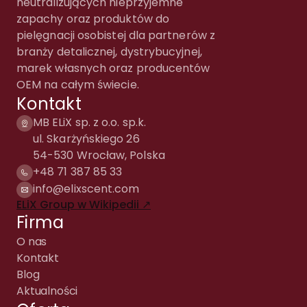
neutralizujących nieprzyjemne
zapachy oraz produktów do
pielęgnacji osobistej dla partnerów z
branży detalicznej, dystrybucyjnej,
marek własnych oraz producentów
OEM na całym świecie.
Kontakt
MB ELiX sp. z o.o. sp.k.
ul. Skarżyńskiego 26
54-530 Wrocław, Polska
+48 71 387 85 33
info@elixscent.com
ELiX Group w Wikipedii ↗
Firma
O nas
Kontakt
Blog
Aktualności