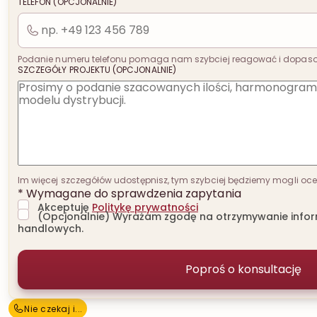
TELEFON (OPCJONALNIE)
Podanie numeru telefonu pomaga nam szybciej reagować i dopas
SZCZEGÓŁY PROJEKTU (OPCJONALNIE)
Im więcej szczegółów udostępnisz, tym szybciej będziemy mogli oceni
* Wymagane do sprawdzenia zapytania
Akceptuję
Politykę prywatności
(Opcjonalnie) Wyrażam zgodę na otrzymywanie inform
handlowych.
Nie czekaj i…
N
i
e
c
z
e
k
a
j
i
.
.
.