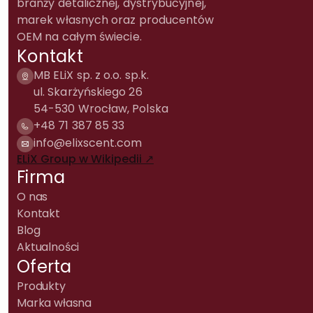
branży detalicznej, dystrybucyjnej,
marek własnych oraz producentów
OEM na całym świecie.
Kontakt
MB ELiX sp. z o.o. sp.k.
ul. Skarżyńskiego 26
54-530 Wrocław, Polska
+48 71 387 85 33
info@elixscent.com
ELiX Group w Wikipedii ↗
Firma
O nas
Kontakt
Blog
Aktualności
Oferta
Produkty
Marka własna