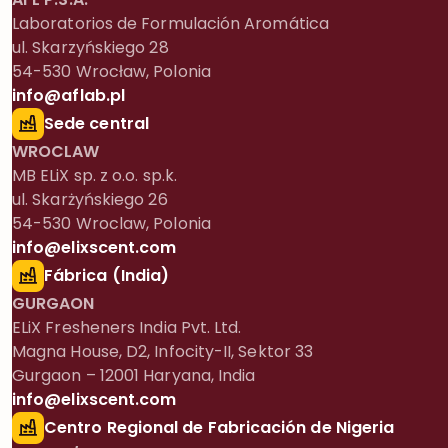
Laboratorios de Formulación Aromática
ul. Skarzyńskiego 28
54-530 Wrocław, Polonia
info@aflab.pl
Sede central
WROCLAW
MB ELiX sp. z o.o. sp.k.
ul. Skarżyńskiego 26
54-530 Wroclaw, Polonia
info@elixscent.com
Fábrica (India)
GURGAON
ELiX Fresheners India Pvt. Ltd.
Magna House, D2, Infocity-II, Sektor 33
Gurgaon – 12001 Haryana, India
info@elixscent.com
Centro Regional de Fabricación de Nigeria