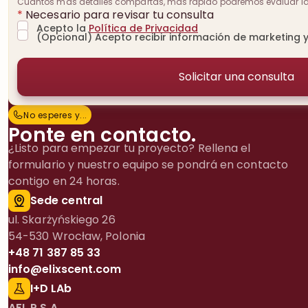
Cuantos más detalles compartas, más rápido podremos evaluar la v
*
Necesario para revisar tu consulta
Acepto la
Política de Privacidad
(Opcional) Acepto recibir información de marketing y
No esperes y…
N
o
e
s
p
e
r
e
s
y
.
.
.
Ponte en contacto.
¿Listo para empezar tu proyecto? Rellena el
formulario y nuestro equipo se pondrá en contacto
contigo en 24 horas.
Sede central
ul. Skarżyńskiego 26
54-530 Wrocław, Polonia
+48 71 387 85 33
info@elixscent.com
I+D LAb
AFL P.S.A.