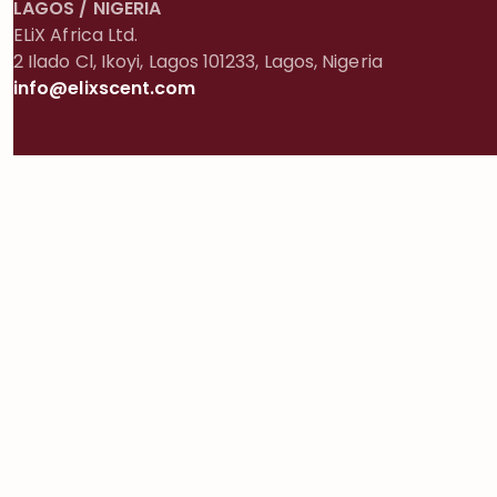
LAGOS / NIGERIA
ELiX Africa Ltd.
2 Ilado Cl, Ikoyi, Lagos 101233, Lagos, Nigeria
info@elixscent.com