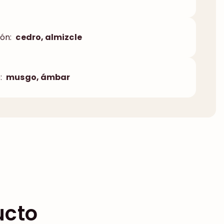
ón:
cedro, almizcle
:
musgo, ámbar
ucto