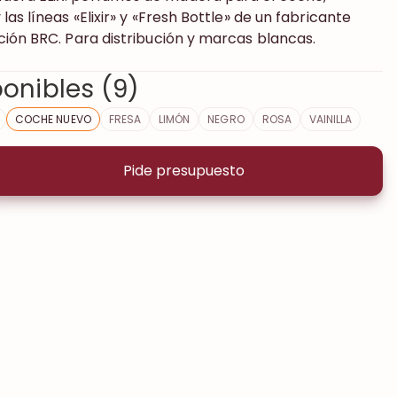
as líneas «Elixir» y «Fresh Bottle» de un fabricante
ción BRC. Para distribución y marcas blancas.
onibles (9)
COCHE NUEVO
FRESA
LIMÓN
NEGRO
ROSA
VAINILLA
Pide presupuesto