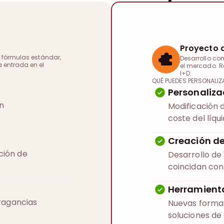
Proyecto 
 fórmulas estándar,
Desarrollo co
 entrada en el
el mercado. R
I+D.
QUÉ PUEDES PERSONALI
Personaliza
in
Modificación d
coste del líqui
Creación d
ción de
Desarrollo de
coincidan con 
Herramient
fragancias
Nuevas forma
soluciones de