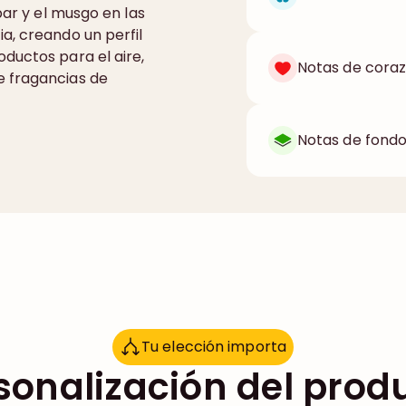
bar y el musgo en las
a, creando un perfil
ductos para el aire,
Notas de coraz
e fragancias de
Notas de fondo
Tu elección importa
T
u
e
l
e
c
c
i
ó
n
i
m
p
o
r
t
a
sonalización del prod