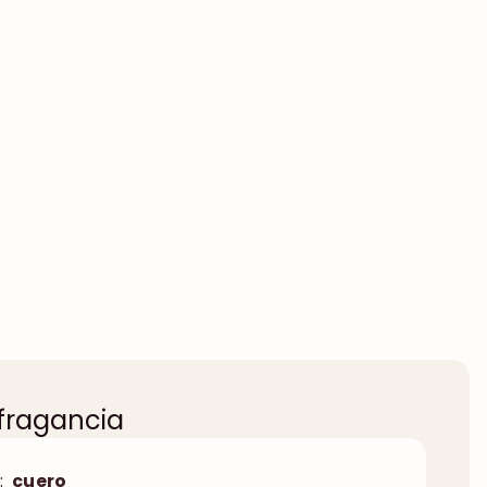
 fragancia
:
cuero