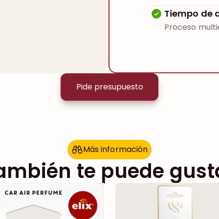
Tiempo de 
Proceso multi
Pide presupuesto
Más información
M
á
s
i
n
f
o
r
m
a
c
i
ó
n
ambién te puede gust