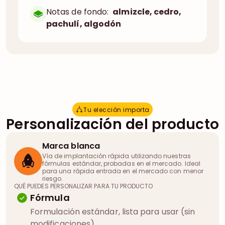
Notas de fondo:
almizcle, cedro,
pachulí, algodón
Tu elección importa
T
u
e
l
e
c
c
i
ó
n
i
m
p
o
r
t
a
Personalización del producto
Marca blanca
Vía de implantación rápida utilizando nuestras
fórmulas estándar, probadas en el mercado. Ideal
para una rápida entrada en el mercado con menor
riesgo.
QUÉ PUEDES PERSONALIZAR PARA TU PRODUCTO
Fórmula
Formulación estándar, lista para usar (sin
modificaciones).