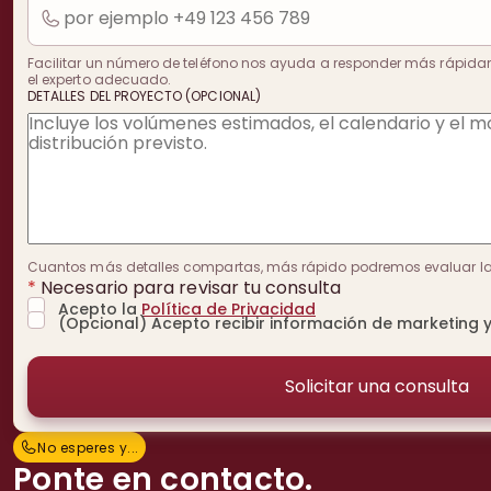
Facilitar un número de teléfono nos ayuda a responder más rápida
el experto adecuado.
DETALLES DEL PROYECTO (OPCIONAL)
Cuantos más detalles compartas, más rápido podremos evaluar la v
*
Necesario para revisar tu consulta
Acepto la
Política de Privacidad
(Opcional) Acepto recibir información de marketing y
No esperes y...
N
o
e
s
p
e
r
e
s
y
.
.
.
Ponte en contacto.