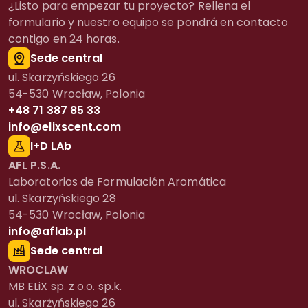
¿Listo para empezar tu proyecto? Rellena el
formulario y nuestro equipo se pondrá en contacto
contigo en 24 horas.
Sede central
ul. Skarżyńskiego 26
54-530 Wrocław, Polonia
+48 71 387 85 33
info@elixscent.com
I+D LAb
AFL P.S.A.
Laboratorios de Formulación Aromática
ul. Skarzyńskiego 28
54-530 Wrocław, Polonia
info@aflab.pl
Sede central
WROCLAW
MB ELiX sp. z o.o. sp.k.
ul. Skarżyńskiego 26