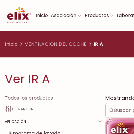
Inicio
Asociación
Productos
Laborat
Inicio
VENTILACIÓN DEL COCHE
IR A
Ver IR A
Mostrand
Todos los productos
FILTRAR POR
APLICACIÓN
Programa de lavado