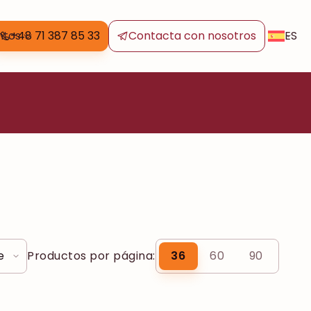
ES
ntos
+48 71 387 85 33
Contacta con nosotros
Productos por página:
36
60
90