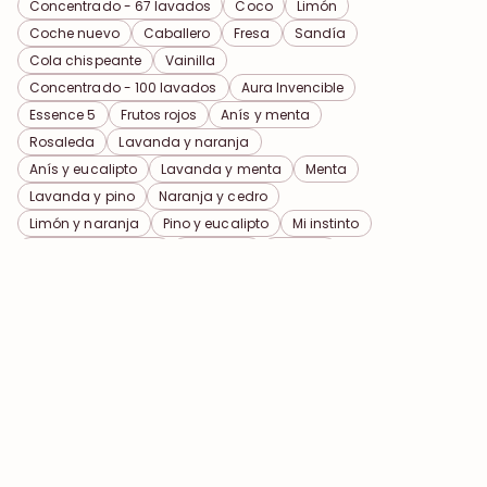
Concentrado - 67 lavados
Coco
Limón
Coche nuevo
Caballero
Fresa
Sandía
Cola chispeante
Vainilla
Concentrado - 100 lavados
Aura Invencible
Essence 5
Frutos rojos
Anís y menta
Rosaleda
Lavanda y naranja
Anís y eucalipto
Lavanda y menta
Menta
Lavanda y pino
Naranja y cedro
Limón y naranja
Pino y eucalipto
Mi instinto
Romero y eucalipto
Mi Odisea
Mi ritmo
Capuchino
Mi alma
Café - Caramelo
Mi magia
Tuberosa y Fresia
Almizcle y ámbar
Bergamota y hierba verde
Cuero y Oud
Rosa y Cachemira
Naranja y Cola
Hermesso (para él)
IR A
Involare (para él)
Éternaël (para ella)
Siamorita (para ella)
Colavera
Obsidium (para ella)
Floralis
Tropicala