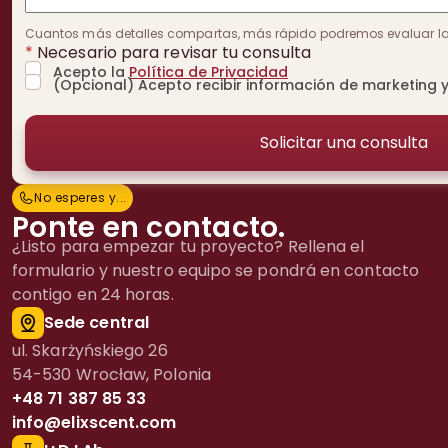
Cuantos más detalles compartas, más rápido podremos evaluar la v
*
Necesario para revisar tu consulta
Acepto la
Política de Privacidad
(Opcional) Acepto recibir información de marketing y
No esperes y...
N
o
e
s
p
e
r
e
s
y
.
.
.
Ponte en contacto.
¿Listo para empezar tu proyecto? Rellena el
formulario y nuestro equipo se pondrá en contacto
contigo en 24 horas.
Sede central
ul. Skarżyńskiego 26
54-530 Wrocław, Polonia
+48 71 387 85 33
info@elixscent.com