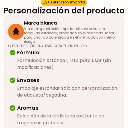
Tu elección importa
T
u
e
l
e
c
c
i
ó
n
i
m
p
o
r
t
a
Personalización del producto
Marca blanca
Vía de implantación rápida utilizando nuestras
fórmulas estándar, probadas en el mercado. Ideal
para una rápida entrada en el mercado con menor
riesgo.
QUÉ PUEDES PERSONALIZAR PARA TU PRODUCTO
Fórmula
Formulación estándar, lista para usar (sin
modificaciones).
Envases
Embalaje estándar sólo con personalización
de etiqueta/pegatina.
Aromas
Selección de la biblioteca existente de
fragancias probadas.