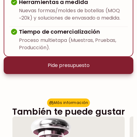
Herramientas a medida
Nuevas formas/moldes de botellas (MOQ
~20k) y soluciones de envasado a medida.
Tiempo de comercialización
Proceso multietapa (Muestras, Pruebas,
Producción).
Pide presupuesto
Más información
M
á
s
i
n
f
o
r
m
a
c
i
ó
n
También te puede gustar