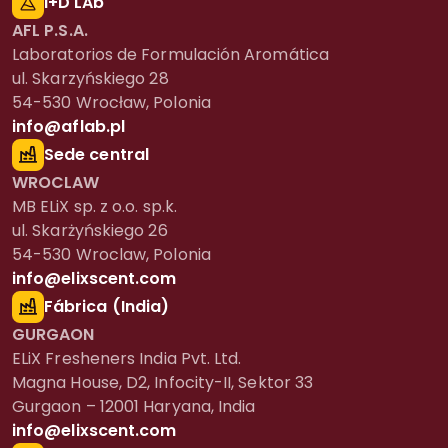
I+D LAb
AFL P.S.A.
Laboratorios de Formulación Aromática
ul. Skarzyńskiego 28
54-530 Wrocław, Polonia
info@aflab.pl
Sede central
WROCLAW
MB ELiX sp. z o.o. sp.k.
ul. Skarżyńskiego 26
54-530 Wroclaw, Polonia
info@elixscent.com
Fábrica (India)
GURGAON
ELiX Fresheners India Pvt. Ltd.
Magna House, D2, Infocity-II, Sektor 33
Gurgaon – 12001 Haryana, India
info@elixscent.com