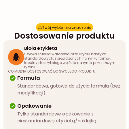
Twój wybór ma znaczenie
T
w
ó
j
w
y
b
ó
r
m
a
z
n
a
c
z
e
n
i
e
Dostosowanie produktu
Biała etykieta
Szybka ścieżka wdrożenia przy użyciu naszych
standardowych, sprawdzonych na rynku formuł.
Idealny do szybkiego wejścia na rynek przy niższym
ryzyku.
CO MOŻNA DOSTOSOWAĆ DO SWOJEGO PRODUKTU
Formuła
Standardowa, gotowa do użycia formuła (bez
modyfikacji).
Opakowanie
Tylko standardowe opakowanie z
niestandardową etykietą/naklejką.