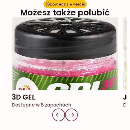
Dowiedz się więcej
D
o
w
i
e
d
z
s
i
ę
w
i
ę
c
e
j
Możesz także polubić
3D GEL
Dostępne w 8 zapachach
Do