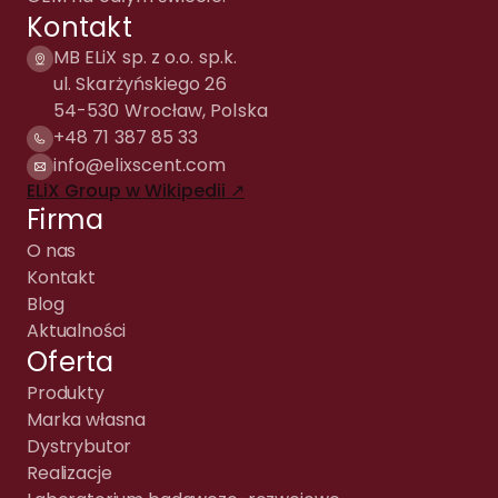
Kontakt
MB ELiX sp. z o.o. sp.k.
ul. Skarżyńskiego 26
54-530 Wrocław, Polska
+48 71 387 85 33
info@elixscent.com
ELiX Group w Wikipedii ↗
Firma
O nas
Kontakt
Blog
Aktualności
Oferta
Produkty
Marka własna
Dystrybutor
Realizacje