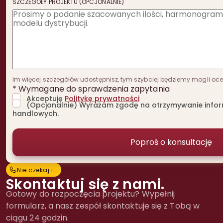
SZCZEGÓŁY PROJEKTU (OPCJONALNIE)
Im więcej szczegółów udostępnisz, tym szybciej będziemy mogli oceni
* Wymagane do sprawdzenia zapytania
Akceptuję
Politykę prywatności
(Opcjonalnie) Wyrażam zgodę na otrzymywanie inform
handlowych.
Nie czekaj i...
N
i
e
c
z
e
k
a
j
i
.
.
.
Skontaktuj się z nami.
Gotowy do rozpoczęcia projektu? Wypełnij
formularz, a nasz zespół skontaktuje się z Tobą w
ciągu 24 godzin.