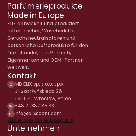
Parfümerieprodukte
Made in Europe
ELiX entwickelt und produziert
Lufterfrischer, Wäschedüfte,
Geruchsneutralisatoren und
persönliche Duftprodukte für den
Einzelhandel, den Vertrieb,
Eigenmarken und OEM-Partner
weltweit.
Kontakt
MB ELiX sp. z o.o. sp.k.
ul. Skarżyńskiego 26
54-530 Wrocław, Polen
+48 71 387 85 33
info@elixscent.com
ELiX Group auf Wikipedia ↗
Unternehmen