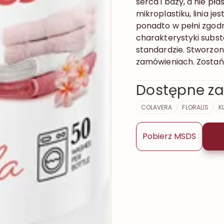
serca i bazy, a nie pł
mikroplastiku, linia je
ponadto w pełni zgodn
charakterystyki subst
standardzie. Stworzon
zamówieniach. Zostań
Dostępne za
COLAVERA
FLORALIS
K
Pobierz MSDS