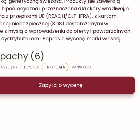
aską, generyczną świeżość. Produkty nie zawierają
st hipoalergiczna i przeznaczona dla skóry wrażliwej, a
a z przepisami UE (REACH/CLP, IFRA), z kartami
ancji niebezpiecznej (SDS) dostarczanymi w
e z myślą o wprowadzeniu do oferty i powtarzalnych
 dystrybutorem · Poproś o wycenę marki własnej
pachy (6)
LASYCZNY
LILYETEA
TROPICALA
VANWOOD
Zapytaj o wycenę