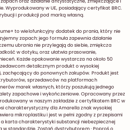
zapach oraz działanie antystatyczne, zmiękczające i
ie. Wyprodukowany w UE, posiadający certyfikat BRC.
ybucji i produkcji pod marką własną.
ume+ to wielofunkcyjny dodatek do prania, który nie
rzyjemny zapach: jego formuła zapewnia działanie
czemu ubrania nie przylegają do siebie, zmiękcza
ładkość w dotyku, oraz ułatwia prasowanie,
gnieceń. Każde opakowanie wystarcza na około 50
rzedawcom detalicznym produkt o wysokiej
i, zachęcający do ponownych zakupów. Produkt jest
strybutorów, sprzedawców na platformach
nerów marek własnych, którzy poszukują jednego
zalety zapachowe i wykończeniowe. Opracowany przez
yprodukowany w naszym zakładzie z certyfikatem BRC w
osi charakterystyczny dla Amarella znak wysokiej
awiera mikroplastiku i jest w pełni zgodny z przepisami
 a karta charakterystyki substancji niebezpiecznej
a w standardzie. Zostań dystrybutorem · Poproś o