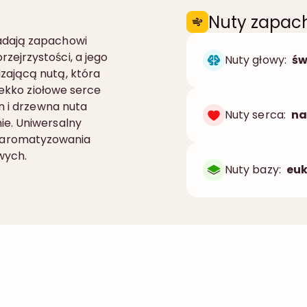
Nuty zapa
adają zapachowi
ejrzystości, a jego
Nuty głowy:
św
zającą nutą, która
lekko ziołowe serce
n i drzewna nuta
Nuty serca:
na
ie. Uniwersalny
 aromatyzowania
wych.
Nuty bazy:
euk