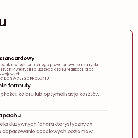
u
iestandardowy
produktu w celu unikalnego pozycjonowania na rynku.
ych inwestycji i dłuższego czasu realizacji prac
zwojowych.
Ć DO SWOJEGO PRODUKTU
ie formuły
epkości, koloru lub optymalizacja kosztów
zapachu
ekskluzywnych "charakterystycznych
b dopasowanie docelowych poziomów