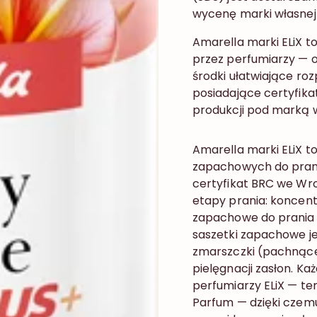
wycenę marki własnej
Amarella marki ELiX 
przez perfumiarzy — 
środki ułatwiające r
posiadające certyfikat
produkcji pod marką 
Amarella marki ELiX t
zapachowych do pran
certyfikat BRC we Wr
etapy prania: koncentr
zapachowe do prania 
saszetki zapachowe je
zmarszczki (pachnące
pielęgnacji zasłon. K
perfumiarzy ELiX — te
Parfum — dzięki czemu