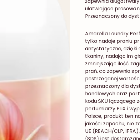
zapewnia długotrwały 
ułatwiające prasowan
Przeznaczony do dystr
Amarella Laundry Perf
tylko nadaje praniu p
antystatyczne, dzięki 
tkaniny, nadając im g
zmniejszając ilość za
prań, co zapewnia sp
postrzeganej wartośc
przeznaczony dla dy
handlowych oraz part
kodu SKU łączącego 
perfumiarzy ELiX i w
Polsce, produkt ten n
jakości zapachu, nie z
UE (REACH/CLP, IFRA),
(SDS) jest dostarczan