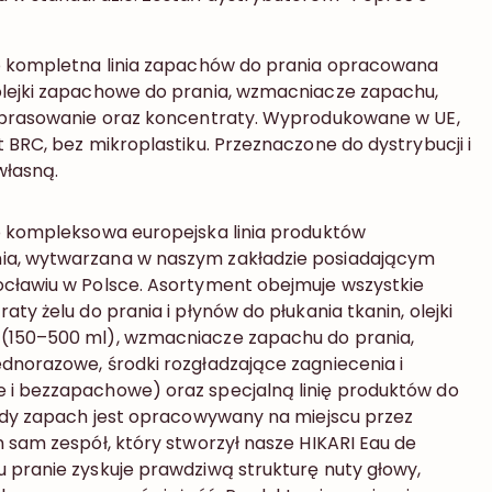
to kompletna linia zapachów do prania opracowana
olejki zapachowe do prania, wzmacniacze zapachu,
ozprasowanie oraz koncentraty. Wyprodukowane w UE,
 BRC, bez mikroplastiku. Przeznaczone do dystrybucji i
własną.
o kompleksowa europejska linia produktów
ia, wytwarzana w naszym zakładzie posiadającym
ocławiu w Polsce. Asortyment obejmuje wszystkie
aty żelu do prania i płynów do płukania tkanin, olejki
(150–500 ml), wzmacniacze zapachu do prania,
dnorazowe, środki rozgładzające zagniecenia i
 i bezzapachowe) oraz specjalną linię produktów do
ażdy zapach jest opracowywany na miejscu przez
n sam zespół, który stworzył nasze HIKARI Eau de
 pranie zyskuje prawdziwą strukturę nuty głowy,