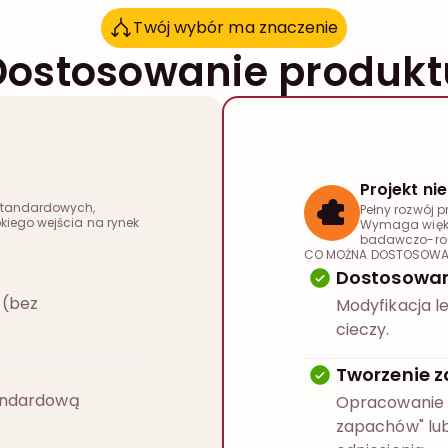
Twój wybór ma znaczenie
T
w
ó
j
w
y
b
ó
r
m
a
z
n
a
c
z
e
n
i
e
Dostosowanie produkt
Projekt n
 standardowych,
Pełny rozwój 
kiego wejścia na rynek
Wymaga większ
badawczo-ro
CO MOŻNA DOSTOSOWA
Dostosowan
 (bez
Modyfikacja l
cieczy.
Tworzenie 
andardową
Opracowanie 
zapachów" lu