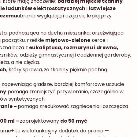
, które mają znaczenie:
bardziej miękkie tkaniny
,
nie ładunków elektrostatycznych
i
łatwiejsze
i czemu
ubrania wyglądają i czują się lepiej przy
zysta, podnosząca na duchu mieszanka: orzeźwiająca
 początku, rześkie
miętowo-zielone
serce i
czna baza z
eukaliptusa, rozmarynu i drewna,
ęczników, odzieży gimnastycznej i codziennej garderoby,
ża, a nie ciężka.
ach
, który sprawia, że tkaniny pięknie pachną
, zapewniając gładsze, bardziej komfortowe uczucie
zny
pomaga zmniejszyć przywieranie, szczególnie w
łów syntetycznych.
wanie –
pomaga zredukować zagniecenia i oszczędza
00 ml –
zaprojektowany
do 50 myć
fume+ to wielofunkcyjny dodatek do prania —