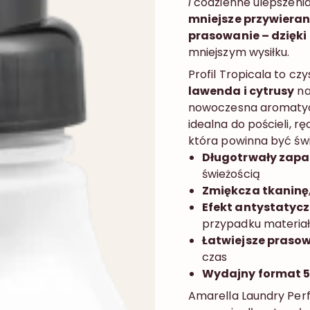
i
codzienne ulepszenia
mniejsze przywiera
prasowanie – dzięk
mniejszym wysiłku.
Profil Tropicala to c
lawenda i cytrusy
na
nowoczesna aromaty
idealna do pościeli, r
która powinna być świe
Długotrwały zap
świeżością
Zmiękcza tkaninę
Efekt antystatyc
przypadku materia
Łatwiejsze praso
czas
Wydajny format 5
Amarella Laundry Per