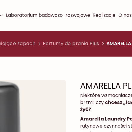
Laboratorium badawczo-rozwojowe
Realizacje
O nas
niające zapach
Perfumy do prania Plus
AMARELLA 
AMARELLA PL
Niektóre wzmacniacze
brzmi: czy
chcesz „ła
żyć?
Amarella Laundry P
rutynowe czynności st