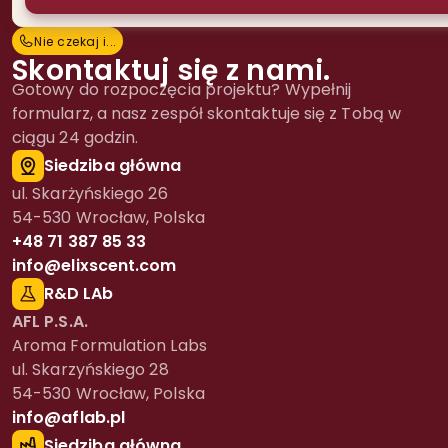
Nie czekaj i...
N
i
e
c
z
e
k
a
j
i
.
.
.
Skontaktuj się z nami.
Gotowy do rozpoczęcia projektu? Wypełnij
formularz, a nasz zespół skontaktuje się z Tobą w
ciągu 24 godzin.
Siedziba główna
ul. Skarżyńskiego 26
54-530 Wrocław, Polska
+48 71 387 85 33
info@elixscent.com
R&D LAb
AFL P.S.A.
Aroma Formulation Labs
ul. Skarzyńskiego 28
54-530 Wrocław, Polska
info@aflab.pl
Siedziba główna