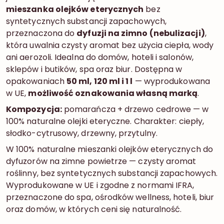
mieszanka olejków eterycznych
bez
syntetycznych substancji zapachowych,
przeznaczona do
dyfuzji na zimno (nebulizacji)
,
która uwalnia czysty aromat bez użycia ciepła, wody
ani aerozoli. Idealna do domów, hoteli i salonów,
sklepów i butików, spa oraz biur. Dostępna w
opakowaniach
50 ml, 120 ml i 1 l
— wyprodukowana
w UE,
możliwość oznakowania własną marką
.
Kompozycja:
pomarańcza + drzewo cedrowe — w
100% naturalne olejki eteryczne. Charakter: ciepły,
słodko-cytrusowy, drzewny, przytulny.
W 100% naturalne mieszanki olejków eterycznych do
dyfuzorów na zimne powietrze — czysty aromat
roślinny, bez syntetycznych substancji zapachowych.
Wyprodukowane w UE i zgodne z normami IFRA,
przeznaczone do spa, ośrodków wellness, hoteli, biur
oraz domów, w których ceni się naturalność.