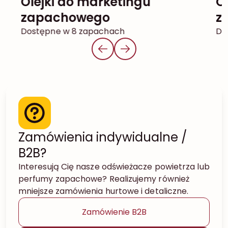
Olejki do marketingu
Olejki do dyfuzorów
zapachowego
z
Dostępne w 8 zapachach
Do
Zamówienia indywidualne /
B2B?
Interesują Cię nasze odświeżacze powietrza lub
perfumy zapachowe? Realizujemy również
mniejsze zamówienia hurtowe i detaliczne.
Zamówienie B2B