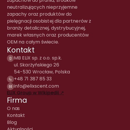
zapachów do prania, środków
neutralizujących nieprzyjemne
zapachy oraz produktów do
pielęgnacji osobistej dla partnerów z
branży detalicznej, dystrybucyjnej,
marek własnych oraz producentów
OEM na całym świecie.
Kontakt
MB ELiX sp. z o.o. sp.k.
ul. Skarżyńskiego 26
54-530 Wrocław, Polska
+48 71 387 85 33
info@elixscent.com
ELiX Group w Wikipedii ↗
Firma
O nas
Kontakt
Blog
Aktualności