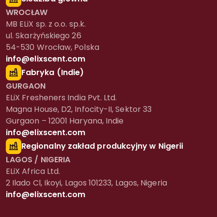
WROCŁAW
MB ELiX sp. z o.o. sp.k.
ul. Skarżyńskiego 26
54-530 Wrocław, Polska
info@elixscent.com
Fabryka (Indie)
GURGAON
ELiX Fresheners India Pvt. Ltd.
Magna House, D2, Infocity-II, Sektor 33
Gurgaon – 12001 Haryana, Indie
info@elixscent.com
Regionalny zakład produkcyjny w Nigerii
LAGOS / NIGERIA
ELiX Africa Ltd.
2 Ilado Cl, Ikoyi, Lagos 101233, Lagos, Nigeria
info@elixscent.com