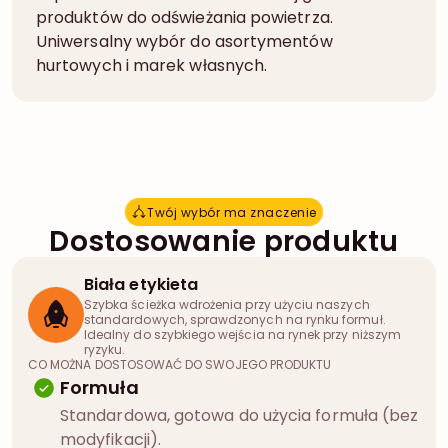
produktów do odświeżania powietrza.
Uniwersalny wybór do asortymentów
hurtowych i marek własnych.
Twój wybór ma znaczenie
T
w
ó
j
w
y
b
ó
r
m
a
z
n
a
c
z
e
n
i
e
Dostosowanie produktu
Biała etykieta
Szybka ścieżka wdrożenia przy użyciu naszych
standardowych, sprawdzonych na rynku formuł.
Idealny do szybkiego wejścia na rynek przy niższym
ryzyku.
CO MOŻNA DOSTOSOWAĆ DO SWOJEGO PRODUKTU
Formuła
Standardowa, gotowa do użycia formuła (bez
modyfikacji).