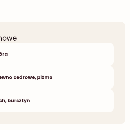
chowe
óra
ewno cedrowe, piżmo
h, bursztyn