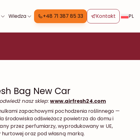
PL
Wiedza
+48 71 387 85 33
Kontakt
esh Bag New Car
 odwiedź nasz sklep:
www.airfresh24.com
anulkami zapachowymi pochodzenia roślinnego —
dla środowiska odświeżacz powietrza do domu i
ny przez perfumiarzy, wyprodukowany w UE,
 hurtowej oraz pod własną marką.