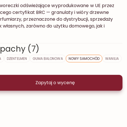
 woreczki odświeżające wyprodukowane w UE przez
ego certyfikat BRC — granulaty i wióry drzewne
fumiarzy, przeznaczone do dystrybucji, sprzedaży
k własnych, zarówno do użytku domowego, jak i
pachy (7)
A
DŻENTELMEN
GUMA BALONOWA
NOWY SAMOCHÓD
WANILIA
Zapytaj o wycenę