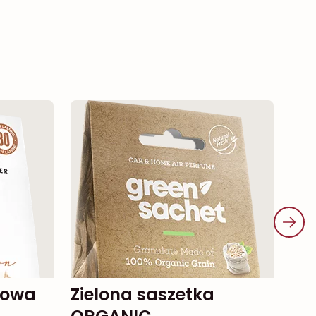
zielona saszetka
T
Dos