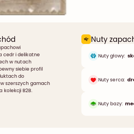
chód
Nuty zapa
apachowi
cedr i delikatne
Nuty głowy:
sk
mech w nutach
ewny siebie profil
duktach do
Nuty serca:
dr
z w szerszych gamach
kolekcji B2B.
Nuty bazy:
mec