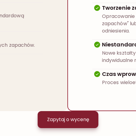
Tworzenie 
andardową
Opracowanie 
zapachów" lu
odniesienia.
Niestandar
onych zapachów.
Nowe kształty
indywidualne 
Czas wprow
Proces wieloe
Zapytaj o wycenę