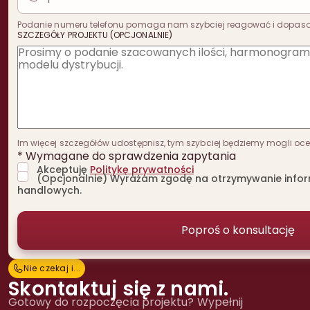
Podanie numeru telefonu pomaga nam szybciej reagować i dopas
SZCZEGÓŁY PROJEKTU (OPCJONALNIE)
Im więcej szczegółów udostępnisz, tym szybciej będziemy mogli oceni
* Wymagane do sprawdzenia zapytania
Akceptuję
Politykę prywatności
(Opcjonalnie) Wyrażam zgodę na otrzymywanie inform
handlowych.
Nie czekaj i...
N
i
e
c
z
e
k
a
j
i
.
.
.
Skontaktuj się z nami.
Gotowy do rozpoczęcia projektu? Wypełnij