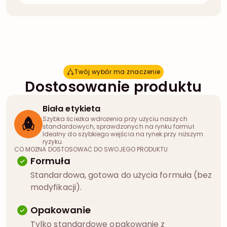
Twój wybór ma znaczenie
T
w
ó
j
w
y
b
ó
r
m
a
z
n
a
c
z
e
n
i
e
Dostosowanie produktu
Biała etykieta
Szybka ścieżka wdrożenia przy użyciu naszych
standardowych, sprawdzonych na rynku formuł.
Idealny do szybkiego wejścia na rynek przy niższym
ryzyku.
CO MOŻNA DOSTOSOWAĆ DO SWOJEGO PRODUKTU
Formuła
Standardowa, gotowa do użycia formuła (bez
modyfikacji).
Opakowanie
Tylko standardowe opakowanie z