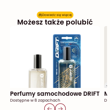
Dowiedz się więcej
D
o
w
i
e
d
z
s
i
ę
w
i
ę
c
e
j
Możesz także polubić
Perfumy samochodowe DRIFT
Dostępne w 8 zapachach
Do