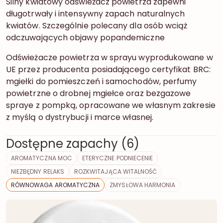
Silny kwiatowy odświeżacz powietrza zapewni
długotrwały i intensywny zapach naturalnych
kwiatów. Szczególnie polecany dla osób wciąż
odczuwających objawy popandemiczne
Odświeżacze powietrza w sprayu wyprodukowane w
UE przez producenta posiadającego certyfikat BRC:
mgiełki do pomieszczeń i samochodów, perfumy
powietrzne o drobnej mgiełce oraz bezgazowe
spraye z pompką, opracowane we własnym zakresie
z myślą o dystrybucji i marce własnej.
Dostępne zapachy (6)
AROMATYCZNA MOC
ETERYCZNE PODNIECENIE
NIEZBĘDNY RELAKS
ROZKWITAJĄCA WITALNOŚĆ
RÓWNOWAGA AROMATYCZNA
ZMYSŁOWA HARMONIA