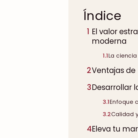
Índice
1
El valor est
moderna
1.1
La ciencia
2
Ventajas de 
3
Desarrollar 
3.1
Enfoque c
3.2
Calidad y
4
Eleva tu mar