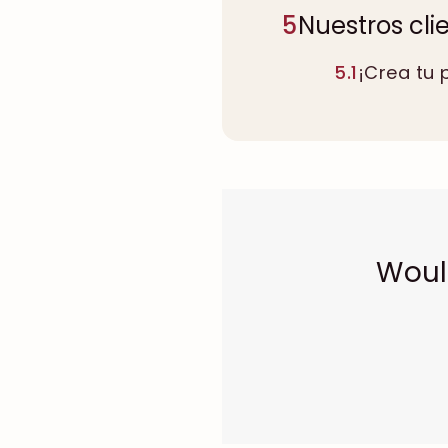
5
Nuestros cli
5.1
¡Crea tu 
Woul