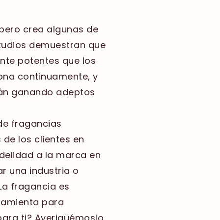
 pero crea algunas de
studios demuestran que
nte potentes que los
ona continuamente, y
stán ganando adeptos
de fragancias
de los clientes en
delidad a la marca en
r una industria o
La fragancia es
ramienta para
para ti? Averigüémoslo.