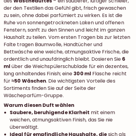
des
Wäscheduftes
– ein sauberer, luftiger Schleier,
der den Textilien das Gefühl gibt, frisch gewaschen
zu sein, ohne dabei parfümiert zu wirken. Es ist die
Ruhe von sonnengetrockneten Laken und offenen
Fenstern, sanft zu den Sinnen und leicht im ganzen
Haushalt zu teilen. Vom ersten Tragen bis zur letzten
Falte tragen Baumwolle, Handtücher und
Bettwäsche eine weiche, atmungsaktive Frische, die
ordentlich und unaufdringlich bleibt. Dosieren Sie
6
ml
über die Weichspülerschublade für ein dezentes,
lang anhaltendes Finish; eine
300 ml
Flasche reicht
für
≈50 Wäschen
. Die wichtigsten Vorteile des
Sortiments finden Sie auf der Seite der
Wäscheparfüm-Gruppe.
Warum diesen Duft wählen
Saubere, beruhigende Klarheit
mit einem
weichen, atmungsaktiven Finish, das Sie nie
überwältigt.
Ideal für empfindliche Haushalte, die
sich als