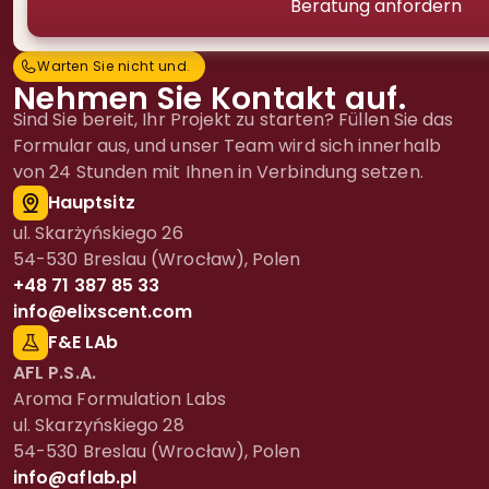
Warten Sie nicht und...
W
a
r
t
e
n
S
i
e
n
i
c
h
t
u
n
d
.
.
.
Nehmen Sie Kontakt auf.
Sind Sie bereit, Ihr Projekt zu starten? Füllen Sie das
Formular aus, und unser Team wird sich innerhalb
von 24 Stunden mit Ihnen in Verbindung setzen.
Hauptsitz
ul. Skarżyńskiego 26
54-530 Breslau (Wrocław), Polen
+48 71 387 85 33
info@elixscent.com
F&E LAb
AFL P.S.A.
Aroma Formulation Labs
ul. Skarzyńskiego 28
54-530 Breslau (Wrocław), Polen
info@aflab.pl