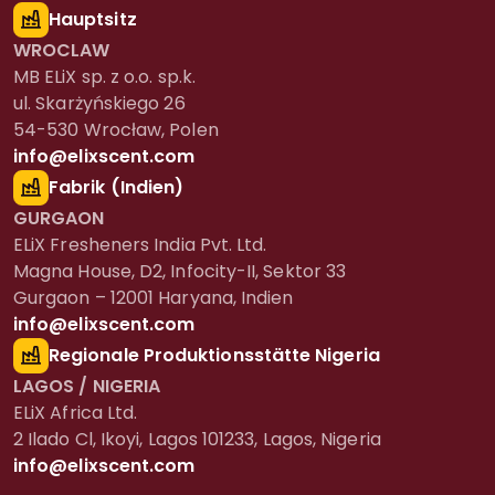
Hauptsitz
WROCLAW
MB ELiX sp. z o.o. sp.k.
ul. Skarżyńskiego 26
54-530 Wrocław, Polen
info@elixscent.com
Fabrik (Indien)
GURGAON
ELiX Fresheners India Pvt. Ltd.
Magna House, D2, Infocity-II, Sektor 33
Gurgaon – 12001 Haryana, Indien
info@elixscent.com
Regionale Produktionsstätte Nigeria
LAGOS / NIGERIA
ELiX Africa Ltd.
2 Ilado Cl, Ikoyi, Lagos 101233, Lagos, Nigeria
info@elixscent.com