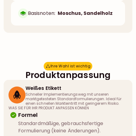
Basisnoten:
Moschus, Sandelholz
Ihre Wahl ist wichtig
I
h
r
e
W
a
h
l
i
s
t
w
i
c
h
t
i
g
Produktanpassung
Weißes Etikett
Schneller Implementierungsweg mit unseren
marktgetesteten Standardformulierungen. Ideal für
einen schnellen Markteintritt mit geringerem Risiko.
WAS SIE FÜR IHR PRODUKT ANPASSEN KÖNNEN
Formel
Standardmäßige, gebrauchsfertige
Formulierung (keine Änderungen).