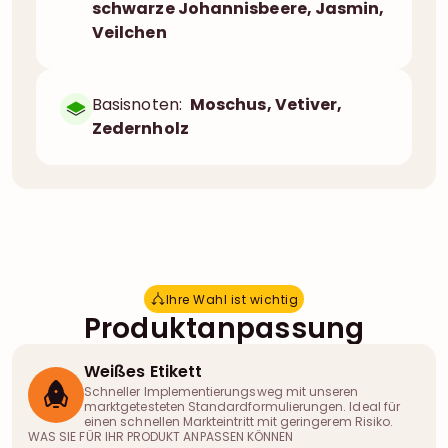
schwarze Johannisbeere, Jasmin,
Veilchen
Basisnoten:
Moschus, Vetiver,
Zedernholz
Ihre Wahl ist wichtig
I
h
r
e
W
a
h
l
i
s
t
w
i
c
h
t
i
g
Produktanpassung
Weißes Etikett
Schneller Implementierungsweg mit unseren
marktgetesteten Standardformulierungen. Ideal für
einen schnellen Markteintritt mit geringerem Risiko.
WAS SIE FÜR IHR PRODUKT ANPASSEN KÖNNEN