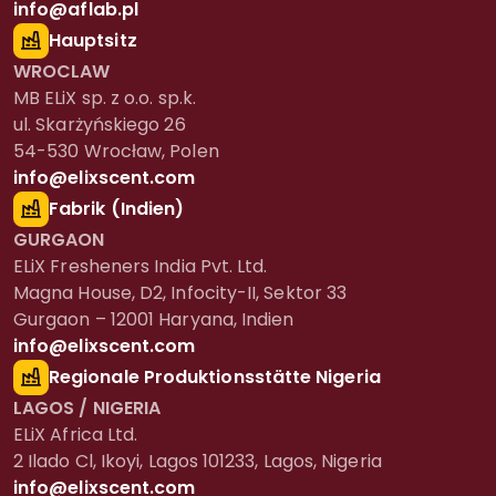
info@aflab.pl
Hauptsitz
WROCLAW
MB ELiX sp. z o.o. sp.k.
ul. Skarżyńskiego 26
54-530 Wrocław, Polen
info@elixscent.com
Fabrik (Indien)
GURGAON
ELiX Fresheners India Pvt. Ltd.
Magna House, D2, Infocity-II, Sektor 33
Gurgaon – 12001 Haryana, Indien
info@elixscent.com
Regionale Produktionsstätte Nigeria
LAGOS / NIGERIA
ELiX Africa Ltd.
2 Ilado Cl, Ikoyi, Lagos 101233, Lagos, Nigeria
info@elixscent.com