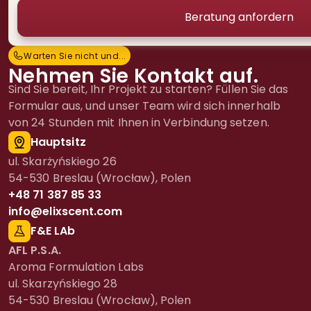
Warten Sie nicht und...
W
a
r
t
e
n
S
i
e
n
i
c
h
t
u
n
d
.
.
.
Nehmen Sie Kontakt auf.
Sind Sie bereit, Ihr Projekt zu starten? Füllen Sie das
Formular aus, und unser Team wird sich innerhalb
von 24 Stunden mit Ihnen in Verbindung setzen.
Hauptsitz
ul. Skarżyńskiego 26
54-530 Breslau (Wrocław), Polen
+48 71 387 85 33
info@elixscent.com
F&E LAb
AFL P.S.A.
Aroma Formulation Labs
ul. Skarzyńskiego 28
54-530 Breslau (Wrocław), Polen