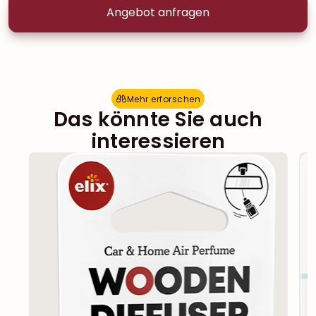
Angebot anfragen
Mehr erforschen
M
e
h
r
e
r
f
o
r
s
c
h
e
n
Das könnte Sie auch
interessieren