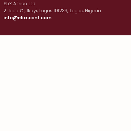
ELiX Africa Ltd.
2 Ilado Cl, Ikoyi, Lagos 101233, Lagos, Nigeria
info@elixscent.com