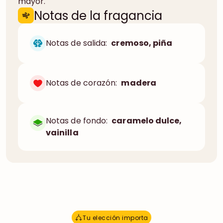
mayor.
Notas de la fragancia
Notas de salida:
cremoso, piña
Notas de corazón:
madera
Notas de fondo:
caramelo dulce,
vainilla
Tu elección importa
T
u
e
l
e
c
c
i
ó
n
i
m
p
o
r
t
a