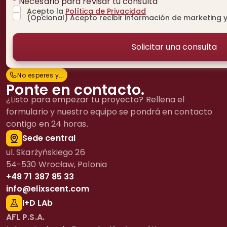
*
Necesario para revisar tu consulta
Acepto la
Política de Privacidad
(Opcional) Acepto recibir información de marketing y
No esperes y...
N
o
e
s
p
e
r
e
s
y
.
.
.
Ponte en contacto.
¿Listo para empezar tu proyecto? Rellena el
formulario y nuestro equipo se pondrá en contacto
contigo en 24 horas.
Sede central
ul. Skarżyńskiego 26
54-530 Wrocław, Polonia
+48 71 387 85 33
info@elixscent.com
I+D LAb
AFL P.S.A.