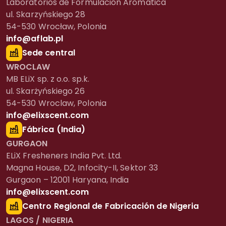
Laboratorios de Formulación Aromática
ul. Skarzyńskiego 28
54-530 Wrocław, Polonia
info@aflab.pl
Sede central
WROCLAW
MB ELiX sp. z o.o. sp.k.
ul. Skarżyńskiego 26
54-530 Wroclaw, Polonia
info@elixscent.com
Fábrica (India)
GURGAON
ELiX Fresheners India Pvt. Ltd.
Magna House, D2, Infocity-II, Sektor 33
Gurgaon – 12001 Haryana, India
info@elixscent.com
Centro Regional de Fabricación de Nigeria
LAGOS / NIGERIA