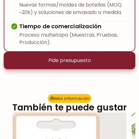
Nuevas formas/moldes de botellas (MOQ
~20k) y soluciones de envasado a medida.
Tiempo de comercialización
Proceso multietapa (Muestras, Pruebas,
Producción).
Pide presupuesto
Más información
M
á
s
i
n
f
o
r
m
a
c
i
ó
n
También te puede gustar