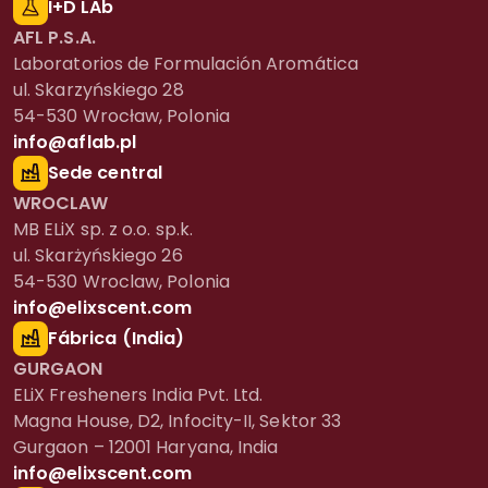
I+D LAb
AFL P.S.A.
Laboratorios de Formulación Aromática
ul. Skarzyńskiego 28
54-530 Wrocław, Polonia
info@aflab.pl
Sede central
WROCLAW
MB ELiX sp. z o.o. sp.k.
ul. Skarżyńskiego 26
54-530 Wroclaw, Polonia
info@elixscent.com
Fábrica (India)
GURGAON
ELiX Fresheners India Pvt. Ltd.
Magna House, D2, Infocity-II, Sektor 33
Gurgaon – 12001 Haryana, India
info@elixscent.com