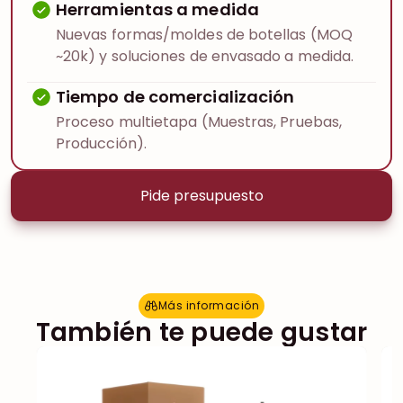
Herramientas a medida
Nuevas formas/moldes de botellas (MOQ
~20k) y soluciones de envasado a medida.
Tiempo de comercialización
Proceso multietapa (Muestras, Pruebas,
Producción).
Pide presupuesto
Más información
M
á
s
i
n
f
o
r
m
a
c
i
ó
n
También te puede gustar