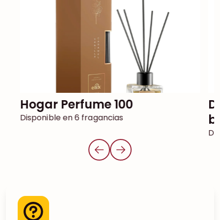
Hogar Perfume 100
Difusor de juncos DECOR con
b
Disponible en 6 fragancias
Dis