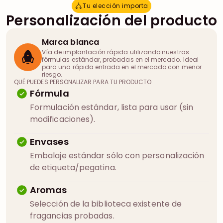
Tu elección importa
T
u
e
l
e
c
c
i
ó
n
i
m
p
o
r
t
a
Personalización del producto
Marca blanca
Vía de implantación rápida utilizando nuestras
fórmulas estándar, probadas en el mercado. Ideal
para una rápida entrada en el mercado con menor
riesgo.
QUÉ PUEDES PERSONALIZAR PARA TU PRODUCTO
Fórmula
Formulación estándar, lista para usar (sin
modificaciones).
Envases
Embalaje estándar sólo con personalización
de etiqueta/pegatina.
Aromas
Selección de la biblioteca existente de
fragancias probadas.