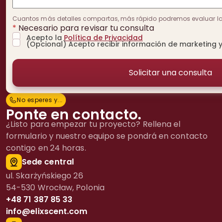
Cuantos más detalles compartas, más rápido podremos evaluar la v
*
Necesario para revisar tu consulta
Acepto la
Política de Privacidad
(Opcional) Acepto recibir información de marketing y
No esperes y...
N
o
e
s
p
e
r
e
s
y
.
.
.
Ponte en contacto.
¿Listo para empezar tu proyecto? Rellena el
formulario y nuestro equipo se pondrá en contacto
contigo en 24 horas.
Sede central
ul. Skarżyńskiego 26
54-530 Wrocław, Polonia
+48 71 387 85 33
info@elixscent.com