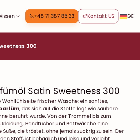
DE
Wissen
+48 71 387 85 33
Kontakt US
Sweetness 300
fümöl Satin Sweetness 300
e Wohlfühlseite frischer Wäsche: ein sanftes,
parfüm
, das sich auf die Stoffe legt wie saubere
ahne berührt wurde. Von der Trommel bis zum
n Kleidung, Handtücher und Bettwäsche eine
üße, die tröstet, ohne jemals zuckrig zu sein. Der
den Stoff, ist behaglich und leise und verleiht