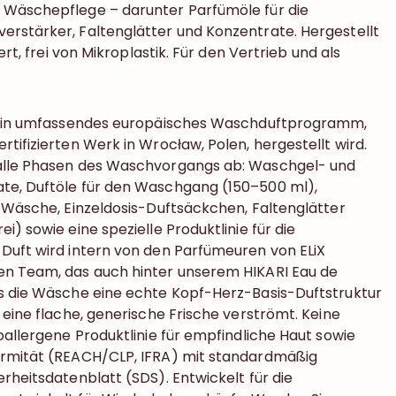
 Wäschepflege – darunter Parfümöle für die
rstärker, Faltenglätter und Konzentrate. Hergestellt
iert, frei von Mikroplastik. Für den Vertrieb und als
t ein umfassendes europäisches Waschduftprogramm,
tifizierten Werk in Wrocław, Polen, hergestellt wird.
alle Phasen des Waschvorgangs ab: Waschgel- und
te, Duftöle für den Waschgang (150–500 ml),
e Wäsche, Einzeldosis-Duftsäckchen, Faltenglätter
i) sowie eine spezielle Produktlinie für die
Duft wird intern von den Parfümeuren von ELiX
en Team, das auch hinter unserem HIKARI Eau de
s die Wäsche eine echte Kopf-Herz-Basis-Duftstruktur
 eine flache, generische Frische verströmt. Keine
oallergene Produktlinie für empfindliche Haut sowie
ormität (REACH/CLP, IFRA) mit standardmäßig
rheitsdatenblatt (SDS). Entwickelt für die