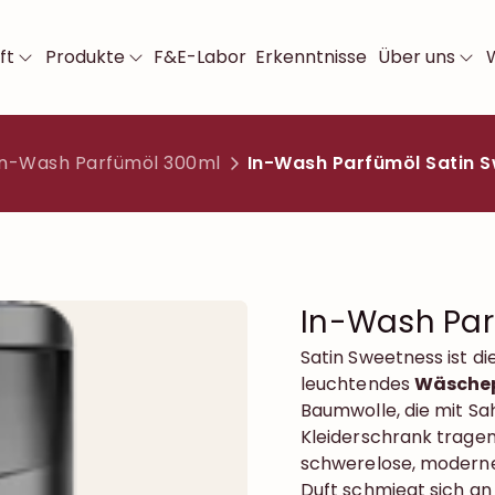
ft
Produkte
F&E-Labor
Erkenntnisse
Über uns
In-Wash Parfümöl 300ml
In-Wash Parfümöl Satin 
In-Wash Par
Satin Sweetness ist di
leuchtendes
Wäsche
Baumwolle, die mit S
Kleiderschrank trage
schwerelose, moderne S
Duft schmiegt sich an 