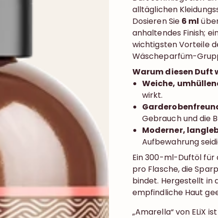
alltäglichen Kleidungs
Dosieren Sie
6 ml
über
anhaltendes Finish; e
wichtigsten Vorteile d
Wäscheparfüm-Grup
Warum diesen Duft 
Weiche, umhüllen
wirkt.
Garderobenfreundl
Gebrauch und die 
Moderner, langleb
Aufbewahrung seidig
Ein 300-ml-Duftöl fü
pro Flasche, die Spar
bindet. Hergestellt in 
empfindliche Haut gee
„Amarella“ von ELiX i