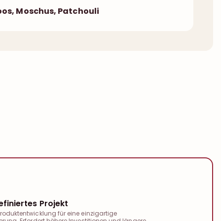
os, Moschus, Patchouli
finiertes Projekt
roduktentwicklung für eine einzigartige
erung. Erfordert höhere Investitionen und längere