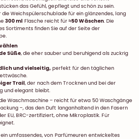
stücken das Gefühl, gepflegt und schön zu sein.
 die Weichspülerschublade für ein glänzendes, lang
ine
300 ml
Flasche reicht für
≈50 Wäschen
. Die
es Sortiments finden Sie auf der Seite der
pe.
wählen
de Süße
, die eher sauber und beruhigend als zuckrig
ich und vielseitig,
perfekt für den täglichen
Bettwäsche.
iger Trail
, der nach dem Trocknen und bei der
 und elegant bleibt.
r die Waschmaschine – reicht für etwa 50 Waschgänge
packung –, das den Duft langanhaltend in den Fasern
der EU, BRC-zertifiziert, ohne Mikroplastik. Für
ignet.
st ein umfassendes, von Parfümeuren entwickeltes