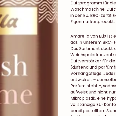
Duftprogramm für die
Waschmaschine, Duftve
in der EU, BRC-zertifiz
Eigenmarkenprodukt.
Amarella von ELiX is
das in unserem BRC-zer
Das Sortiment deckt 
Weichspülerkonzentra
Duftverstärker für di
(duftend und parfümfre
Vorhangpflege. Jeder 
entwickelt – demselb
Parfum steht –, sodas
aufweist und nicht nur
Mikroplastik, eine hyp
vollständige EU-Konf
bereitgestelltem Siche