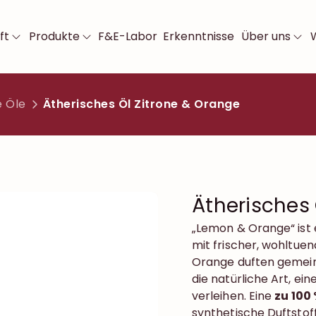
ft
Produkte
F&E-Labor
Erkenntnisse
Über uns
e Öle
Ätherisches Öl Zitrone & Orange
Ätherisches 
„Lemon & Orange“ ist e
mit frischer, wohltuend
Orange duften gemeins
die natürliche Art, e
verleihen. Eine
zu 100
synthetische Duftstoff