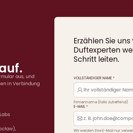
Erzählen Sie uns
Duftexperten we
Schritt leiten.
auf.
ormular aus, und
VOLLSTÄNDIGER NAME
*
nen in Verbindung
Firmenname (falls zutreffend)
E-MAIL
*
Labs
ocław),
Wir werden Ihre E-Mail nur verw