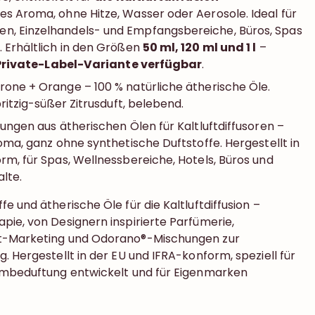
es Aroma, ohne Hitze, Wasser oder Aerosole. Ideal für
, Einzelhandels- und Empfangsbereiche, Büros, Spas
 Erhältlich in den Größen
50 ml, 120 ml und 1 l
–
Private-Label-Variante verfügbar
.
trone + Orange – 100 % natürliche ätherische Öle.
pritzig-süßer Zitrusduft, belebend.
ungen aus ätherischen Ölen für Kaltluftdiffusoren –
oma, ganz ohne synthetische Duftstoffe. Hergestellt in
rm, für Spas, Wellnessbereiche, Hotels, Büros und
lte.
e und ätherische Öle für die Kaltluftdiffusion –
pie, von Designern inspirierte Parfümerie,
t-Marketing und Odorano®-Mischungen zur
. Hergestellt in der EU und IFRA-konform, speziell für
aumbeduftung entwickelt und für Eigenmarken