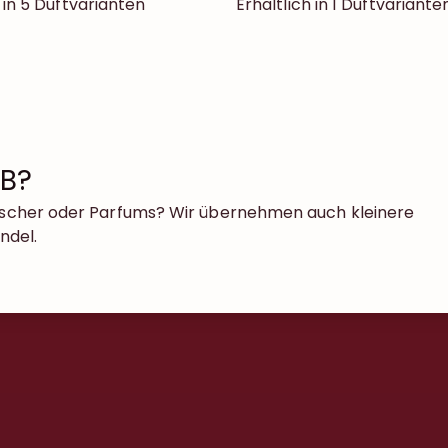
h in 5 Duftvarianten
Erhältlich in 1 Duftvariante
2B?
rfrischer oder Parfums? Wir übernehmen auch kleinere
ndel.