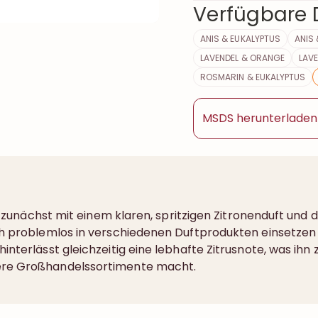
Verfügbare D
ANIS & EUKALYPTUS
ANIS 
LAVENDEL & ORANGE
LAVE
ROSMARIN & EUKALYPTUS
MSDS herunterladen
ich zunächst mit einem klaren, spritzigen Zitronenduft un
ch problemlos in verschiedenen Duftprodukten einsetzen l
interlässt gleichzeitig eine lebhafte Zitrusnote, was ihn
tere Großhandelssortimente macht.