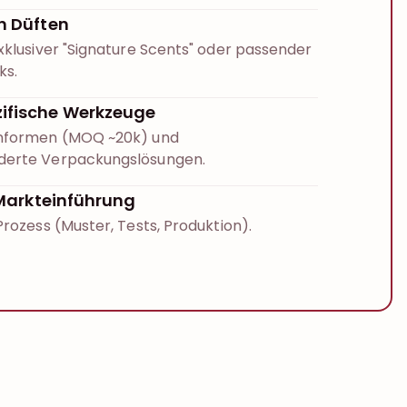
n Düften
xklusiver "Signature Scents" oder passender
ks.
ifische Werkzeuge
nformen (MOQ ~20k) und
erte Verpackungslösungen.
r Markteinführung
rozess (Muster, Tests, Produktion).