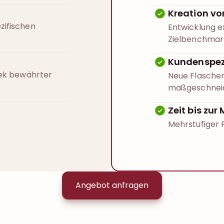
Kreation vo
zifischen
Entwicklung e
Zielbenchmar
Kundenspez
hek bewährter
Neue Flasche
maßgeschneid
Zeit bis zu
Mehrstufiger P
Angebot anfragen