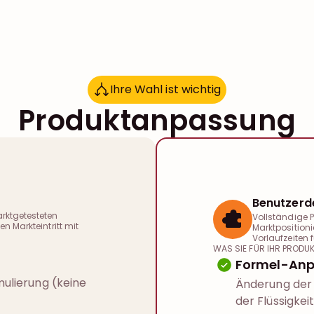
Ihre Wahl ist wichtig
I
h
r
e
W
a
h
l
i
s
t
w
i
c
h
t
i
g
Produktanpassung
Benutzerde
rktgetesteten
Vollständige P
n Markteintritt mit
Marktpositioni
Vorlaufzeiten f
WAS SIE FÜR IHR PRODU
Formel-An
ulierung (keine
Änderung der 
der Flüssigkeit