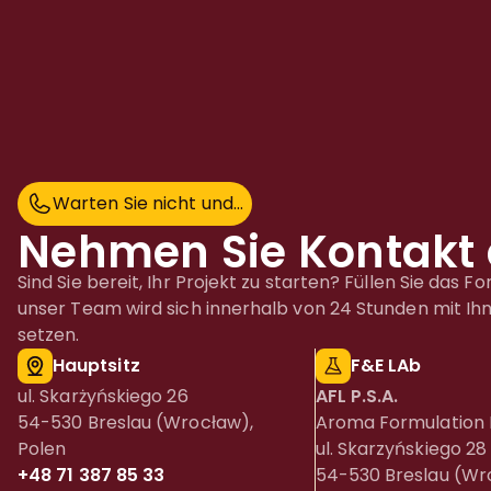
Warten Sie nicht und...
W
a
r
t
e
n
S
i
e
n
i
c
h
t
u
n
d
.
.
.
Nehmen Sie Kontakt 
Sind Sie bereit, Ihr Projekt zu starten? Füllen Sie das F
unser Team wird sich innerhalb von 24 Stunden mit Ih
setzen.
Hauptsitz
F&E LAb
ul. Skarżyńskiego 26
AFL P.S.A.
54-530 Breslau (Wrocław),
Aroma Formulation 
Polen
ul. Skarzyńskiego 28
+48 71 387 85 33
54-530 Breslau (Wr