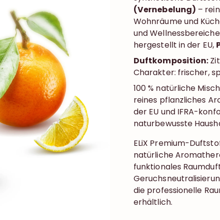
(Vernebelung)
– rein
Wohnräume und Küchen
und Wellnessbereiche.
hergestellt in der EU,
Duftkomposition:
Zi
Charakter: frischer, s
100 % natürliche Misch
reines pflanzliches Ar
der EU und IFRA-konfo
naturbewusste Hausha
ELiX Premium-Duftstoff
natürliche Aromathera
funktionales Raumduf
Geruchsneutralisierung
die professionelle R
erhältlich.