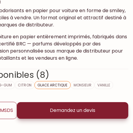
m
odorisants en papier pour voiture en forme de smiley,
iles à vendre. Un format original et attractif destiné à
marques de distributeur.
iture en papier entièrement imprimés, fabriqués dans
 certifié BRC — parfums développés par des
ion personnalisée sous marque de distributeur pour
étaillants et les vendeurs en ligne.
ponibles (8)
G-GUM
CITRON
GLACE ARCTIQUE
MONSIEUR
VANILLE
e MSDS
Demandez un devis