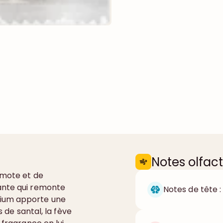
Notes olfact
amote et de
ante qui remonte
Notes de tête :
nium apporte une
s de santal, la fève