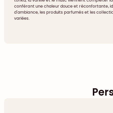
tonka, la vanille et le musc viennent compléter la
conférant une chaleur douce et réconfortante, i
d'ambiance, les produits parfumés et les collecti
variées.
Per