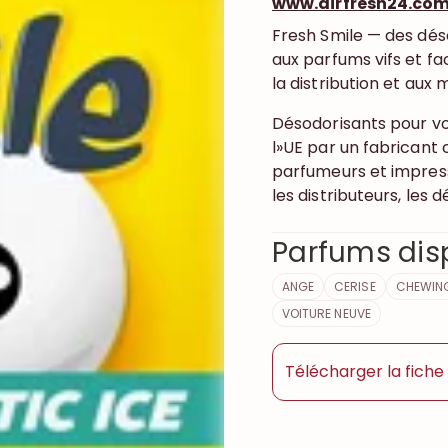
www.airfresh24.co
Fresh Smile — des dés
aux parfums vifs et fac
la distribution et aux 
Désodorisants pour vo
l»UE par un fabricant
parfumeurs et impress
les distributeurs, les d
Parfums dis
ANGE
CERISE
CHEWIN
VOITURE NEUVE
Télécharger la fich