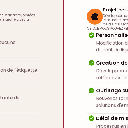
Projet per
ns standard, testées
Développement
 le marché avec un
le marché. Né
délais plus lo
CE QUE VOUS POUVEZ PE
Personnalis
(aucune
Modification d
du coût du liqu
Création de
n de l'étiquette
Développement
références ci
Outillage s
stante de
Nouvelles for
solutions d'e
Délai de mi
Processus en p