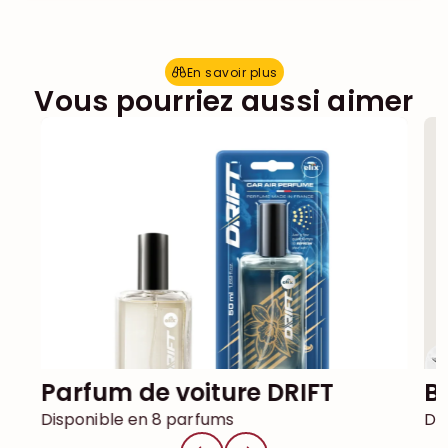
En savoir plus
E
n
s
a
v
o
i
r
p
l
u
s
Vous pourriez aussi aimer
Parfum de voiture DRIFT
Disponible en 8 parfums
Di