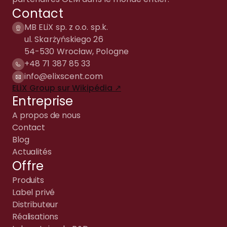
Contact
MB ELiX sp. z o.o. sp.k.
ul. Skarżyńskiego 26
54-530 Wrocław, Pologne
+48 71 387 85 33
info@elixscent.com
ELiX Group sur Wikipédia ↗
Entreprise
A propos de nous
Contact
Blog
Actualités
Offre
Produits
Label privé
Distributeur
Réalisations