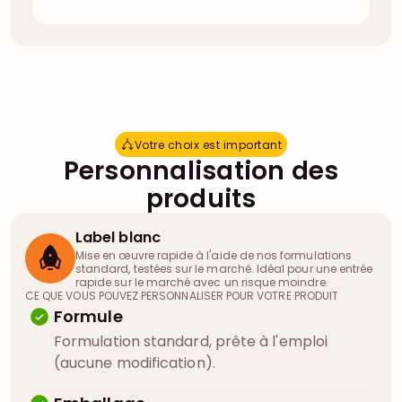
Votre choix est important
V
o
t
r
e
c
h
o
i
x
e
s
t
i
m
p
o
r
t
a
n
t
Personnalisation des
produits
Label blanc
Mise en œuvre rapide à l'aide de nos formulations
standard, testées sur le marché. Idéal pour une entrée
rapide sur le marché avec un risque moindre.
CE QUE VOUS POUVEZ PERSONNALISER POUR VOTRE PRODUIT
Formule
Formulation standard, prête à l'emploi
(aucune modification).