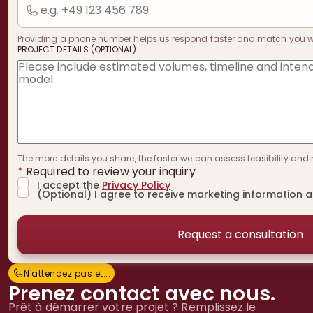
Providing a phone number helps us respond faster and match you with
PROJECT DETAILS (OPTIONAL)
The more details you share, the faster we can assess feasibility and 
*
Required to review your inquiry
I accept the
Privacy Policy
(Optional) I agree to receive marketing information 
N'attendez pas et...
N
'
a
t
t
e
n
d
e
z
p
a
s
e
t
.
.
.
Prenez contact avec nous.
Prêt à démarrer votre projet ? Remplissez le