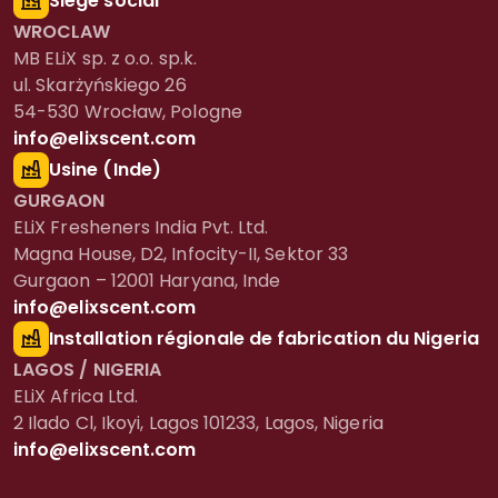
Siège social
WROCLAW
MB ELiX sp. z o.o. sp.k.
ul. Skarżyńskiego 26
54-530 Wrocław, Pologne
info@elixscent.com
Usine (Inde)
GURGAON
ELiX Fresheners India Pvt. Ltd.
Magna House, D2, Infocity-II, Sektor 33
Gurgaon – 12001 Haryana, Inde
info@elixscent.com
Installation régionale de fabrication du Nigeria
LAGOS / NIGERIA
ELiX Africa Ltd.
2 Ilado Cl, Ikoyi, Lagos 101233, Lagos, Nigeria
info@elixscent.com