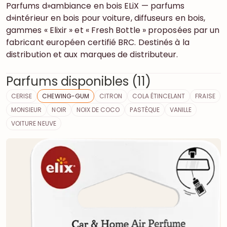
Parfums d»ambiance en bois ELiX — parfums
d»intérieur en bois pour voiture, diffuseurs en bois,
gammes « Elixir » et « Fresh Bottle » proposées par un
fabricant européen certifié BRC. Destinés à la
distribution et aux marques de distributeur.
Parfums disponibles (11)
CERISE
CHEWING-GUM
CITRON
COLA ÉTINCELANT
FRAISE
MONSIEUR
NOIR
NOIX DE COCO
PASTÈQUE
VANILLE
VOITURE NEUVE