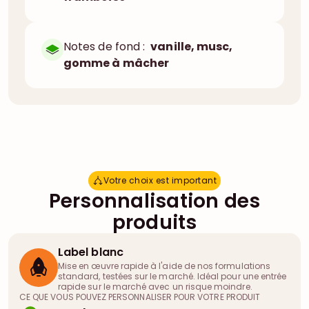
Notes de fond :
vanille, musc,
gomme à mâcher
Votre choix est important
V
o
t
r
e
c
h
o
i
x
e
s
t
i
m
p
o
r
t
a
n
t
Personnalisation des
produits
Label blanc
Mise en œuvre rapide à l'aide de nos formulations
standard, testées sur le marché. Idéal pour une entrée
rapide sur le marché avec un risque moindre.
CE QUE VOUS POUVEZ PERSONNALISER POUR VOTRE PRODUIT