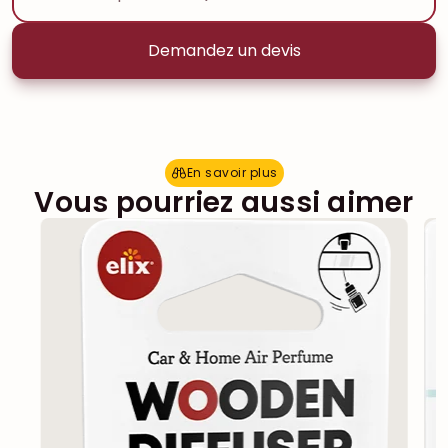
Demandez un devis
En savoir plus
E
n
s
a
v
o
i
r
p
l
u
s
Vous pourriez aussi aimer