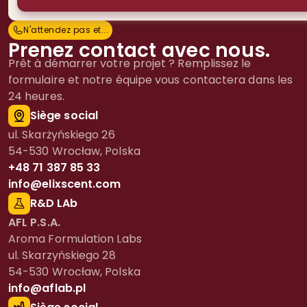
N'attendez pas et...
N
'
a
t
t
e
n
d
e
z
p
a
s
e
t
.
.
.
Prenez contact avec nous.
Prêt à démarrer votre projet ? Remplissez le
formulaire et notre équipe vous contactera dans les
24 heures.
Siège social
ul. Skarżyńskiego 26
54-530 Wrocław, Polska
+48 71 387 85 33
info@elixscent.com
R&D LAb
AFL P.S.A.
Aroma Formulation Labs
ul. Skarzyńskiego 28
54-530 Wrocław, Polska
info@aflab.pl