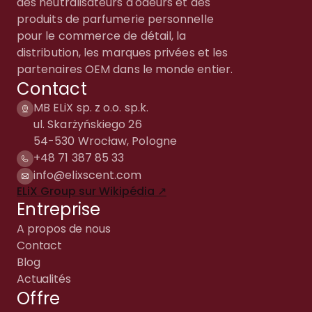
des neutralisateurs d'odeurs et des
produits de parfumerie personnelle
pour le commerce de détail, la
distribution, les marques privées et les
partenaires OEM dans le monde entier.
Contact
MB ELiX sp. z o.o. sp.k.
ul. Skarżyńskiego 26
54-530 Wrocław, Pologne
+48 71 387 85 33
info@elixscent.com
ELiX Group sur Wikipédia ↗
Entreprise
A propos de nous
Contact
Blog
Actualités
Offre