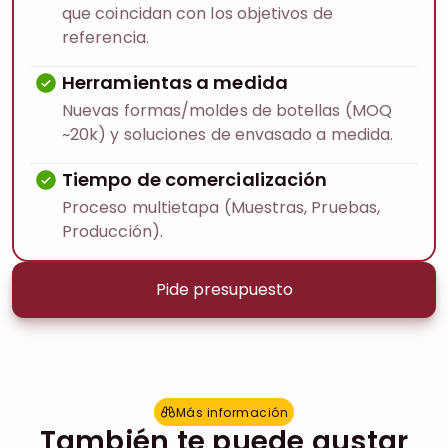
que coincidan con los objetivos de
referencia.
Herramientas a medida
Nuevas formas/moldes de botellas (MOQ
~20k) y soluciones de envasado a medida.
Tiempo de comercialización
Proceso multietapa (Muestras, Pruebas,
Producción).
Pide presupuesto
Más información
M
á
s
i
n
f
o
r
m
a
c
i
ó
n
También te puede gustar