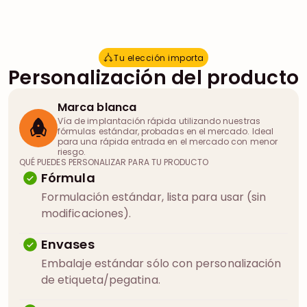
Tu elección importa
T
u
e
l
e
c
c
i
ó
n
i
m
p
o
r
t
a
Personalización del producto
Marca blanca
Vía de implantación rápida utilizando nuestras
fórmulas estándar, probadas en el mercado. Ideal
para una rápida entrada en el mercado con menor
riesgo.
QUÉ PUEDES PERSONALIZAR PARA TU PRODUCTO
Fórmula
Formulación estándar, lista para usar (sin
modificaciones).
Envases
Embalaje estándar sólo con personalización
de etiqueta/pegatina.