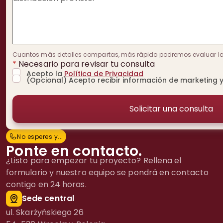
Cuantos más detalles compartas, más rápido podremos evaluar la v
*
Necesario para revisar tu consulta
Acepto la
Política de Privacidad
(Opcional) Acepto recibir información de marketing y
No esperes y...
N
o
e
s
p
e
r
e
s
y
.
.
.
Ponte en contacto.
¿Listo para empezar tu proyecto? Rellena el
formulario y nuestro equipo se pondrá en contacto
contigo en 24 horas.
Sede central
ul. Skarżyńskiego 26