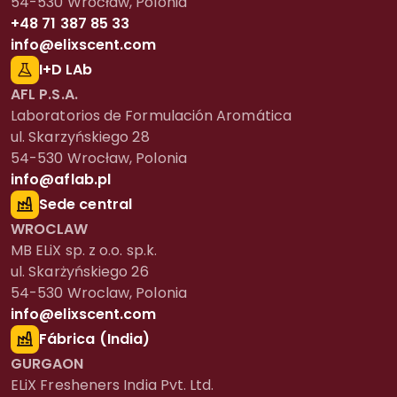
54-530 Wrocław, Polonia
+48 71 387 85 33
info@elixscent.com
I+D LAb
AFL P.S.A.
Laboratorios de Formulación Aromática
ul. Skarzyńskiego 28
54-530 Wrocław, Polonia
info@aflab.pl
Sede central
WROCLAW
MB ELiX sp. z o.o. sp.k.
ul. Skarżyńskiego 26
54-530 Wroclaw, Polonia
info@elixscent.com
Fábrica (India)
GURGAON
ELiX Fresheners India Pvt. Ltd.