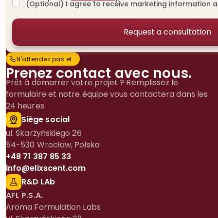
(Optional) I agree to receive marketing information 
N'attendez pas et…
N
'
a
t
t
e
n
d
e
z
p
a
s
e
t
.
.
.
Prenez contact avec nous.
Prêt à démarrer votre projet ? Remplissez le
formulaire et notre équipe vous contactera dans les
24 heures.
Siège social
ul. Skarżyńskiego 26
54-530 Wrocław, Polska
+48 71 387 85 33
info@elixscent.com
R&D LAb
AFL P.S.A.
Aroma Formulation Labs