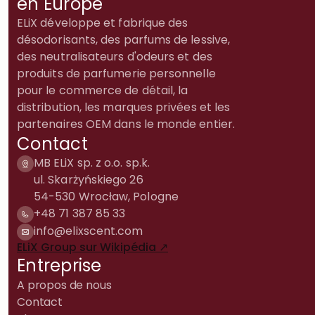
en Europe
ELiX développe et fabrique des
désodorisants, des parfums de lessive,
des neutralisateurs d'odeurs et des
produits de parfumerie personnelle
pour le commerce de détail, la
distribution, les marques privées et les
partenaires OEM dans le monde entier.
Contact
MB ELiX sp. z o.o. sp.k.
ul. Skarżyńskiego 26
54-530 Wrocław, Pologne
+48 71 387 85 33
info@elixscent.com
ELiX Group sur Wikipédia ↗
Entreprise
A propos de nous
Contact