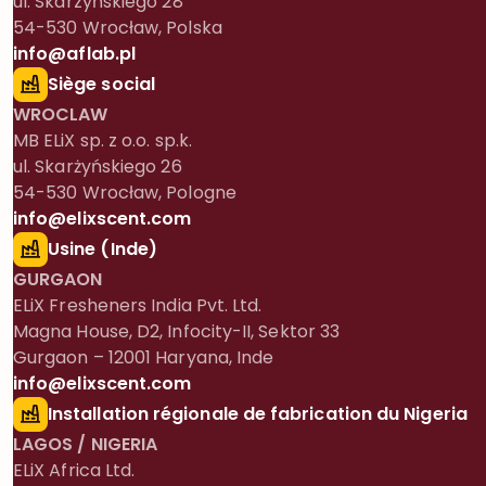
ul. Skarzyńskiego 28
54-530 Wrocław, Polska
info@aflab.pl
Siège social
WROCLAW
MB ELiX sp. z o.o. sp.k.
ul. Skarżyńskiego 26
54-530 Wrocław, Pologne
info@elixscent.com
Usine (Inde)
GURGAON
ELiX Fresheners India Pvt. Ltd.
Magna House, D2, Infocity-II, Sektor 33
Gurgaon – 12001 Haryana, Inde
info@elixscent.com
Installation régionale de fabrication du Nigeria
LAGOS / NIGERIA
ELiX Africa Ltd.