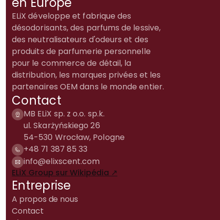
en Europe
ELiX développe et fabrique des
désodorisants, des parfums de lessive,
des neutralisateurs d'odeurs et des
produits de parfumerie personnelle
pour le commerce de détail, la
distribution, les marques privées et les
partenaires OEM dans le monde entier.
Contact
MB ELiX sp. z o.o. sp.k.
ul. Skarżyńskiego 26
54-530 Wrocław, Pologne
+48 71 387 85 33
info@elixscent.com
ELiX Group sur Wikipédia ↗
Entreprise
A propos de nous
Contact