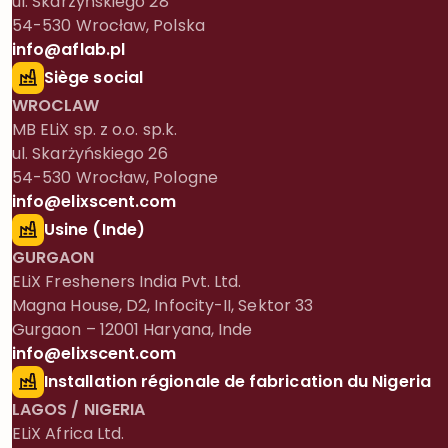
ul. Skarzyńskiego 28
54-530 Wrocław, Polska
info@aflab.pl
Siège social
WROCLAW
MB ELiX sp. z o.o. sp.k.
ul. Skarżyńskiego 26
54-530 Wrocław, Pologne
info@elixscent.com
Usine (Inde)
GURGAON
ELiX Fresheners India Pvt. Ltd.
Magna House, D2, Infocity-II, Sektor 33
Gurgaon – 12001 Haryana, Inde
info@elixscent.com
Installation régionale de fabrication du Nigeria
LAGOS / NIGERIA
ELiX Africa Ltd.