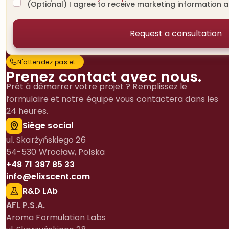
(Optional) I agree to receive marketing information 
N'attendez pas et…
N
'
a
t
t
e
n
d
e
z
p
a
s
e
t
.
.
.
Prenez contact avec nous.
Prêt à démarrer votre projet ? Remplissez le
formulaire et notre équipe vous contactera dans les
24 heures.
Siège social
ul. Skarżyńskiego 26
54-530 Wrocław, Polska
+48 71 387 85 33
info@elixscent.com
R&D LAb
AFL P.S.A.
Aroma Formulation Labs