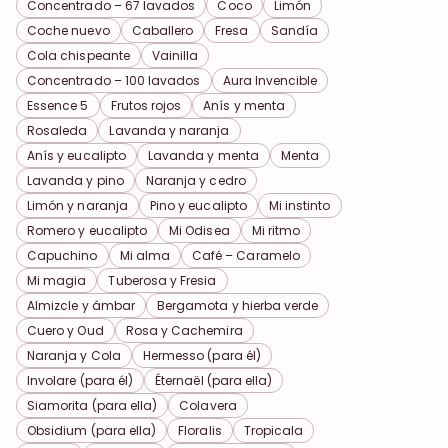
Concentrado – 67 lavados
Coco
Limón
Coche nuevo
Caballero
Fresa
Sandía
Cola chispeante
Vainilla
Concentrado – 100 lavados
Aura Invencible
Essence 5
Frutos rojos
Anís y menta
Rosaleda
Lavanda y naranja
Anís y eucalipto
Lavanda y menta
Menta
Lavanda y pino
Naranja y cedro
Limón y naranja
Pino y eucalipto
Mi instinto
Romero y eucalipto
Mi Odisea
Mi ritmo
Capuchino
Mi alma
Café – Caramelo
Mi magia
Tuberosa y Fresia
Almizcle y ámbar
Bergamota y hierba verde
Cuero y Oud
Rosa y Cachemira
Naranja y Cola
Hermesso (para él)
Involare (para él)
Éternaël (para ella)
Siamorita (para ella)
Colavera
Obsidium (para ella)
Floralis
Tropicala