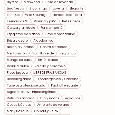
Lilyetea
Vanwood
Brisa de lavanda
Lino fresco
Bloomingo
Lavella
Elegante
FrutiQue
Wild Courage
Héroes de la Tierra
Esencia de Sí
Vainilla y piña
Belle Cherie
Cereza y almizcle
Por siempre tú
Espejismo de platino
Lima y mandarina
Brisa y cedro
Algodón liso
Naranja y ámbar
Contra el tabaco
Menta limón
Vainilla verde
Negro rico
Mango soleado
Limón fresco
Vainilla dulce
Vainilla y caramelo
Fresa jugosa
LIBRE DE FRAGANCIAS
Hipoalergénico
Hipoalergénico y Odorano
Tuberosa aterciopelada
Pachulí elegante
Algodón suave hipoalergénico
Dulzura satinada
Día y noche
Agridulce
Cosas básicas
Ambiente de verano
Mar y Bosque
Chillout y Relax