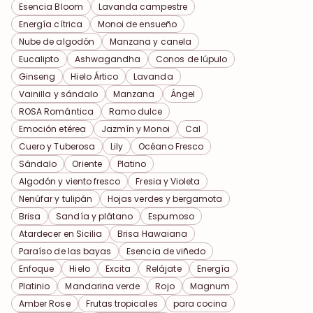
Esencia Bloom
Lavanda campestre
Energía cítrica
Monoi de ensueño
Nube de algodón
Manzana y canela
Eucalipto
Ashwagandha
Conos de lúpulo
Ginseng
Hielo Ártico
Lavanda
Vainilla y sándalo
Manzana
Ángel
ROSA Romántica
Ramo dulce
Emoción etérea
Jazmín y Monoi
Cal
Cuero y Tuberosa
Lily
Océano Fresco
Sándalo
Oriente
Platino
Algodón y viento fresco
Fresia y Violeta
Nenúfar y tulipán
Hojas verdes y bergamota
Brisa
Sandía y plátano
Espumoso
Atardecer en Sicilia
Brisa Hawaiana
Paraíso de las bayas
Esencia de viñedo
Enfoque
Hielo
Excita
Relájate
Energía
Platinio
Mandarina verde
Rojo
Magnum
Amber Rose
Frutas tropicales
para cocina