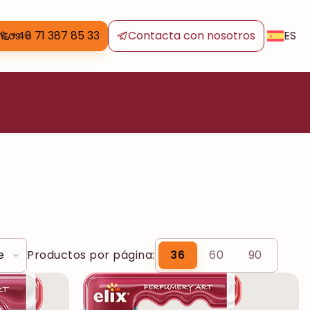
ES
ntos
+48 71 387 85 33
Contacta con nosotros
Productos por página:
36
60
90