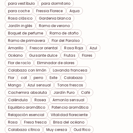
para vestíbulo
para dormitorio
para coche
Fressia Florece
Aqua
Rosa clásico
Gardenia blanca
Jardín inglés
Ramo de verano
Boquet de perfume
Ramo de otoño
Ramo de primavera
Flor del Paraíso
Amarillo
Frescor oriental
Rosa Roja
Azul
Océano
Guisante dulce
Frutas
Flores
Flor de rocío
Eliminador de olores
Calabaza con limón
Lavanda francesa
Flor
cat
perro
Exite
Calabaza
Mango
Azul sensual
Tonos frescos
Cachemira absoluta
Jardín Puro
Café
Caléndula
Rosea
Armonía sensual
Equilibrio aromático
Potencia aromática
Relajación esencial
Vitalidad floreciente
Rosa
Fresa fresca
Brisa del océano
Calabaza cítrica
Muy cereza
Oud Rico