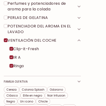
Perfumes y potenciadores de
aroma para la colada
PERLAS DE GELATINA
POTENCIADOR DEL AROMA EN EL
LAVADO
VENTILACIÓN DEL COCHE
Clip-it-Fresh
IR A
Ringo
FAMILIA OLFATIVA
Cereza
Colonia Splash
Odorano
Clásico
Elite en negro
Noir Infusion
Negro
Un icono
Chicle