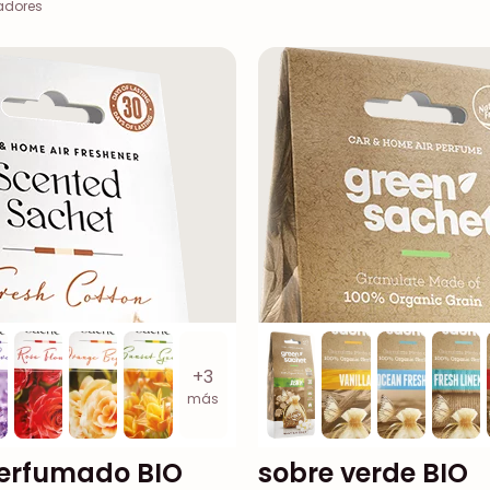
adores
+3
más
perfumado BIO
sobre verde BIO