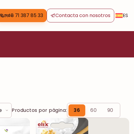
ES
ntos
+48 71 387 85 33
Contacta con nosotros
Productos por página:
36
60
90