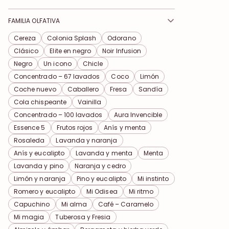
FAMILIA OLFATIVA
Cereza
Colonia Splash
Odorano
Clásico
Elite en negro
Noir Infusion
Negro
Un icono
Chicle
Concentrado – 67 lavados
Coco
Limón
Coche nuevo
Caballero
Fresa
Sandía
Cola chispeante
Vainilla
Concentrado – 100 lavados
Aura Invencible
Essence 5
Frutos rojos
Anís y menta
Rosaleda
Lavanda y naranja
Anís y eucalipto
Lavanda y menta
Menta
Lavanda y pino
Naranja y cedro
Limón y naranja
Pino y eucalipto
Mi instinto
Romero y eucalipto
Mi Odisea
Mi ritmo
Capuchino
Mi alma
Café – Caramelo
Mi magia
Tuberosa y Fresia