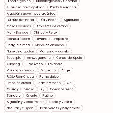
Hipoalergénico
Hipoalergénico y Odorano
Tuberosa aterciopelada
Pachulí elegante
Algodón suave hipoalergénico
Dulzura satinada
Día y noche
Agridulce
Cosas básicas
Ambiente de verano
Mar y Bosque
Chillout y Relax
Esencia Bloom
Lavanda campestre
Energía cítrica
Monoi de ensueño
Nube de algodón
Manzana y canela
Eucalipto
Ashwagandha
Conos de lúpulo
Ginseng
Hielo Ártico
Lavanda
Vainilla y sándalo
Manzana
Ángel
ROSA Romántica
Ramo dulce
Emoción etérea
Jazmín y Monoi
Cal
Cuero y Tuberosa
Lily
Océano Fresco
Sándalo
Oriente
Platino
Algodón y viento fresco
Fresia y Violeta
Nenúfar y tulipán
Hojas verdes y bergamota