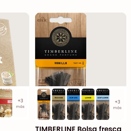
+3
+3
más
más
TIMBERLINE Bolsa fresca