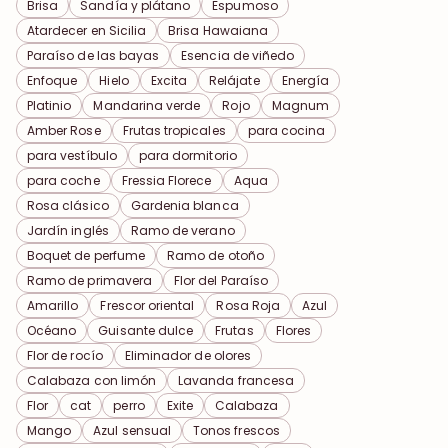
Brisa
Sandía y plátano
Espumoso
Atardecer en Sicilia
Brisa Hawaiana
Paraíso de las bayas
Esencia de viñedo
Enfoque
Hielo
Excita
Relájate
Energía
Platinio
Mandarina verde
Rojo
Magnum
Amber Rose
Frutas tropicales
para cocina
para vestíbulo
para dormitorio
para coche
Fressia Florece
Aqua
Rosa clásico
Gardenia blanca
Jardín inglés
Ramo de verano
Boquet de perfume
Ramo de otoño
Ramo de primavera
Flor del Paraíso
Amarillo
Frescor oriental
Rosa Roja
Azul
Océano
Guisante dulce
Frutas
Flores
Flor de rocío
Eliminador de olores
Calabaza con limón
Lavanda francesa
Flor
cat
perro
Exite
Calabaza
Mango
Azul sensual
Tonos frescos