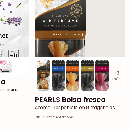
+3
más
da
agancias
PEARLS Bolsa fresca
Aroma:
Disponible en 8 fragancias
INICIO Ambientadores