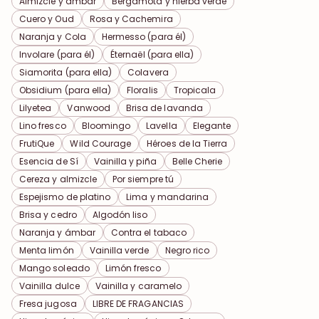
Almizcle y ámbar
Bergamota y hierba verde
Cuero y Oud
Rosa y Cachemira
Naranja y Cola
Hermesso (para él)
Involare (para él)
Éternaël (para ella)
Siamorita (para ella)
Colavera
Obsidium (para ella)
Floralis
Tropicala
Lilyetea
Vanwood
Brisa de lavanda
Lino fresco
Bloomingo
Lavella
Elegante
FrutiQue
Wild Courage
Héroes de la Tierra
Esencia de Sí
Vainilla y piña
Belle Cherie
Cereza y almizcle
Por siempre tú
Espejismo de platino
Lima y mandarina
Brisa y cedro
Algodón liso
Naranja y ámbar
Contra el tabaco
Menta limón
Vainilla verde
Negro rico
Mango soleado
Limón fresco
Vainilla dulce
Vainilla y caramelo
Fresa jugosa
LIBRE DE FRAGANCIAS