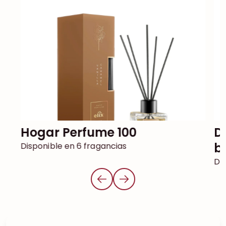
Hogar Perfume 100
Difusor de juncos DECOR con
b
Disponible en 6 fragancias
Dis