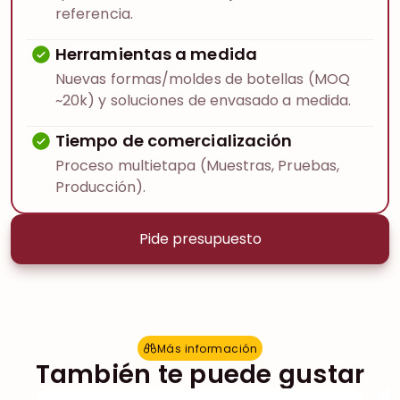
referencia.
Herramientas a medida
Nuevas formas/moldes de botellas (MOQ
~20k) y soluciones de envasado a medida.
Tiempo de comercialización
Proceso multietapa (Muestras, Pruebas,
Producción).
Pide presupuesto
Más información
M
á
s
i
n
f
o
r
m
a
c
i
ó
n
También te puede gustar