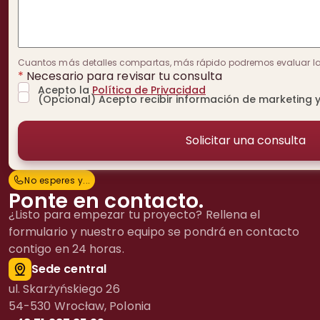
Cuantos más detalles compartas, más rápido podremos evaluar la v
*
Necesario para revisar tu consulta
Acepto la
Política de Privacidad
(Opcional) Acepto recibir información de marketing y
No esperes y...
N
o
e
s
p
e
r
e
s
y
.
.
.
Ponte en contacto.
¿Listo para empezar tu proyecto? Rellena el
formulario y nuestro equipo se pondrá en contacto
contigo en 24 horas.
Sede central
ul. Skarżyńskiego 26
54-530 Wrocław, Polonia