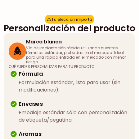
Tu elección importa
T
u
e
l
e
c
c
i
ó
n
i
m
p
o
r
t
a
Personalización del producto
Marca blanca
Vía de implantación rápida utilizando nuestras
fórmulas estándar, probadas en el mercado. Ideal
para una rápida entrada en el mercado con menor
riesgo.
QUÉ PUEDES PERSONALIZAR PARA TU PRODUCTO
Fórmula
Formulación estándar, lista para usar (sin
modificaciones).
Envases
Embalaje estándar sólo con personalización
de etiqueta/pegatina.
Aromas