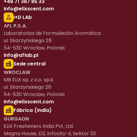
+48 71 387 85 33
info@elixscent.com
I+D LAb
AFL P.S.A.
Laboratorios de Formulación Aromática
ul. Skarzyńskiego 28
54-530 Wrocław, Polonia
info@aflab.pl
Sede central
WROCLAW
MB ELiX sp. z o.o. sp.k.
ul. Skarżyńskiego 26
54-530 Wroclaw, Polonia
info@elixscent.com
Fábrica (India)
GURGAON
ELiX Fresheners India Pvt. Ltd.
Magna House, D2, Infocity-II, Sektor 33