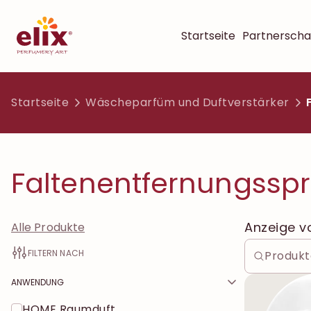
Startseite
Partnerscha
Startseite
Wäscheparfüm und Duftverstärker
Faltenentfernungssp
Anzeige 
Alle Produkte
FILTERN NACH
ANWENDUNG
HOME Raumduft